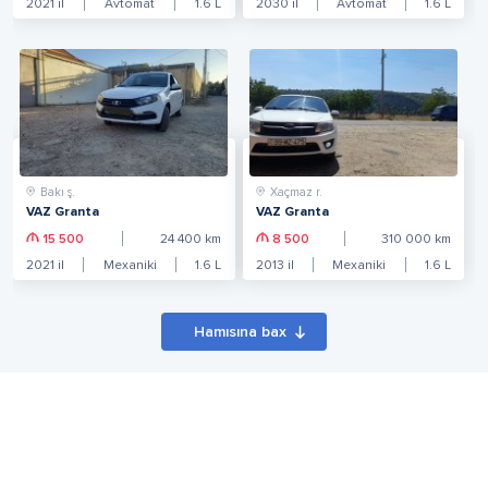
2021
il
Avtomat
1.6
L
2030
il
Avtomat
1.6
L
Bakı ş.
Xaçmaz r.
VAZ Granta
VAZ Granta
15 500
24 400
km
8 500
310 000
km
2021
il
Mexaniki
1.6
L
2013
il
Mexaniki
1.6
L
Hamısına bax