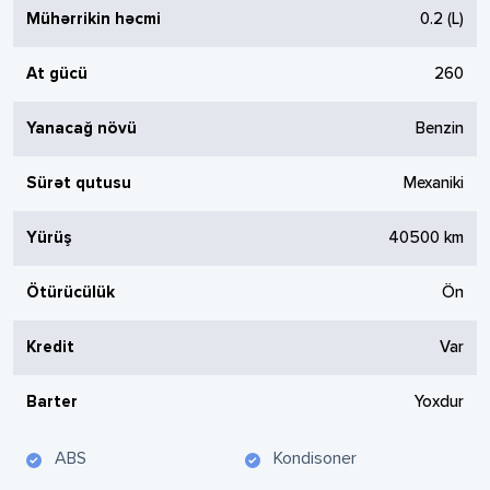
Mühərrikin həcmi
0.2
(L)
At gücü
260
Yanacağ növü
Benzin
Sürət qutusu
Mexaniki
Yürüş
40500
km
Ötürücülük
Ön
Kredit
Var
Barter
Yoxdur
ABS
Kondisoner