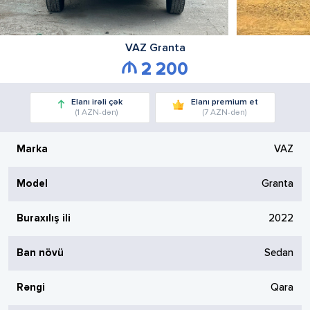
VAZ
Granta
2 200
Elanı irəli çək
Elanı premium et
(1 AZN-dən)
(7 AZN-dən)
Marka
VAZ
Model
Granta
Buraxılış ili
2022
Ban növü
Sedan
Rəngi
Qara