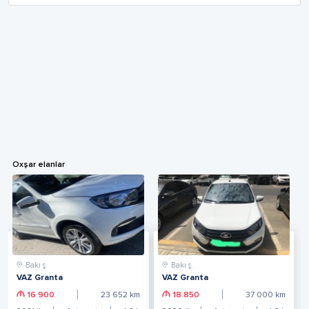
Oxşar elanlar
Bakı ş.
Bakı ş.
VAZ Granta
VAZ Granta
16 900
23 652
km
18 850
37 000
km