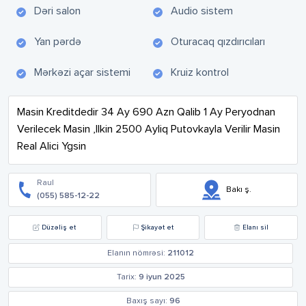
Dəri salon
Audio sistem
Yan pərdə
Oturacaq qızdırıcıları
Mərkəzi açar sistemi
Kruiz kontrol
Masin Kreditdedir 34 Ay 690 Azn Qalib 1 Ay Peryodnan 
Verilecek Masin ,Ilkin 2500 Ayliq Putovkayla Verilir Masin 
Real Alici Ygsin
Raul
Bakı ş.
(055) 585-12-22
Düzəliş et
Şikayət et
Elanı sil
Elanın nömrəsi:
211012
Tarix:
9 iyun 2025
Baxış sayı:
96