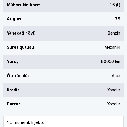
Mühərrikin həcmi
1.6
(L)
At gücü
75
Yanacağ növü
Benzin
Sürət qutusu
Mexaniki
Yürüş
50000
km
Ötürücülük
Arxa
Kredit
Yoxdur
Barter
Yoxdur
1.6 muherrik.Injektor