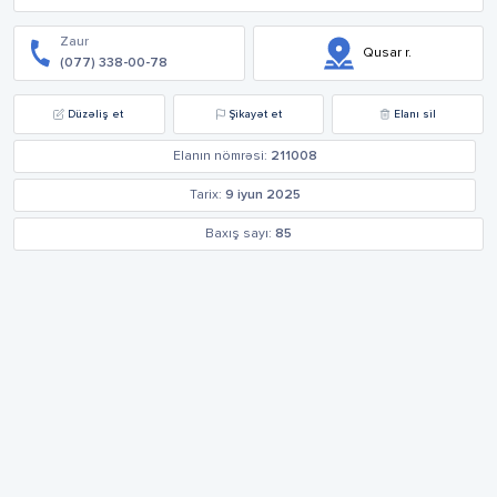
Zaur
Qusar r.
(077) 338-00-78
Düzəliş et
Şikayət et
Elanı sil
Elanın nömrəsi:
211008
Tarix:
9 iyun 2025
Baxış sayı:
85