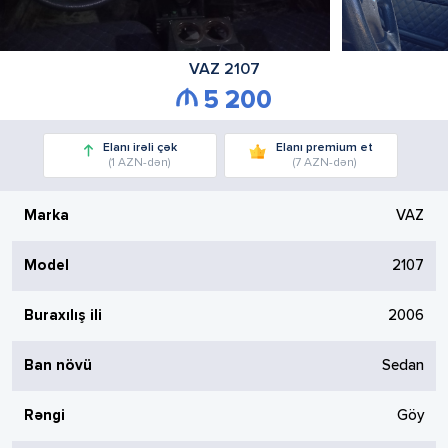
VAZ
2107
5 200
Elanı irəli çək
Elanı premium et
(1 AZN-dən)
(7 AZN-dən)
Marka
VAZ
Model
2107
Buraxılış ili
2006
Ban növü
Sedan
Rəngi
Göy