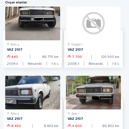
Oxşar elanlar
Bakı ş.
Göygöl r.
VAZ 2107
VAZ 2107
440
86 770
km
7 700
126 500
km
2004
il
Mexaniki
1.6
L
2008
il
Mexaniki
1.6
L
Bakı ş.
Şəki r.
VAZ 2107
VAZ 2107
8 450
8 400
km
4 600
86 852
km