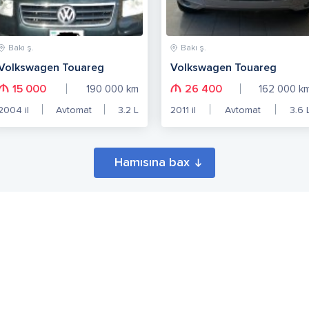
Bakı ş.
Bakı ş.
Volkswagen Touareg
Volkswagen Touareg
15 000
26 400
190 000
km
162 000
k
2004
il
Avtomat
3.2
L
2011
il
Avtomat
3.6
Hamısına bax