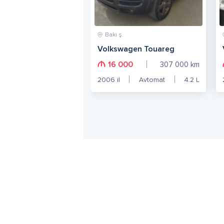
Bakı ş.
Volkswagen Touareg
16 000
307 000
km
2006
il
Avtomat
4.2
L