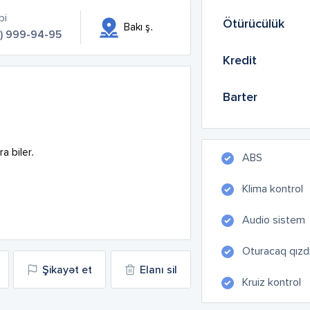
bi
Ötürücülük
Bakı ş.
1) 999-94-95
Kredit
Barter
biler.

ABS
Klima kontrol
Audio sistem
Oturacaq qızdır
Şikayət et
Elanı sil
Kruiz kontrol