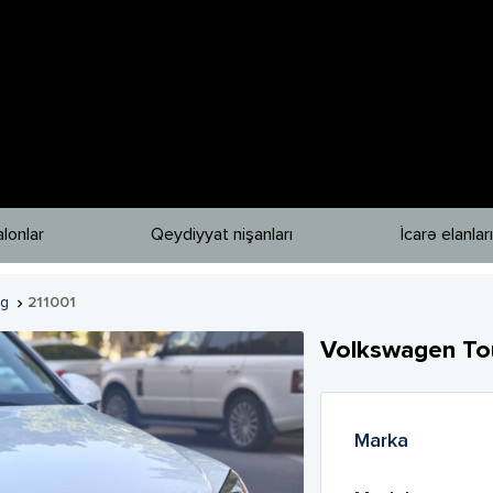
lonlar
Qeydiyyat nişanları
İcarə elanları
eg
211001

Volkswagen
To
Marka