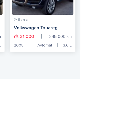
Bakı ş.
Volkswagen Touareg
21 000
m
245 000
km
L
2008
il
Avtomat
3.6
L