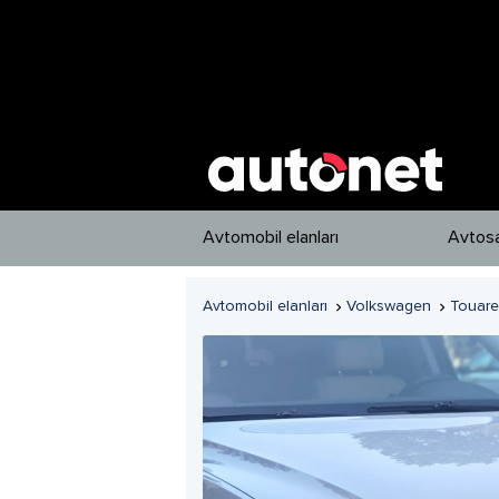
Avtomobil elanları
Avtosa
Avtomobil elanları
Volkswagen
Touar

