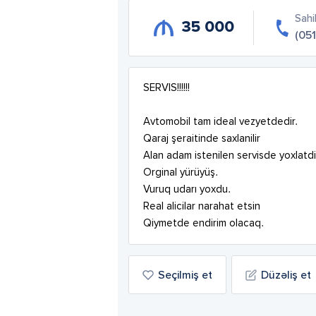
Sahi
35 000
(05
SERVIS!!!!!!

Avtomobil tam ideal vezyetdedir.

Qaraj şeraitinde saxlanilir

Alan adam istenilen servisde yoxlatdira 
Orginal yürüyüş.

Vuruq udarı yoxdu.

Real alicilar narahat etsin

Qiymetde endirim olacaq.
Seçilmiş et
Düzəliş et