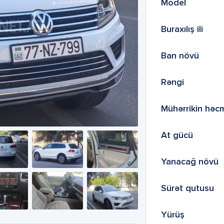
Model
Buraxılış ili
Ban növü
Rəngi
Mühərrikin həc
At gücü
Yanacağ növü
Sürət qutusu
Yürüş