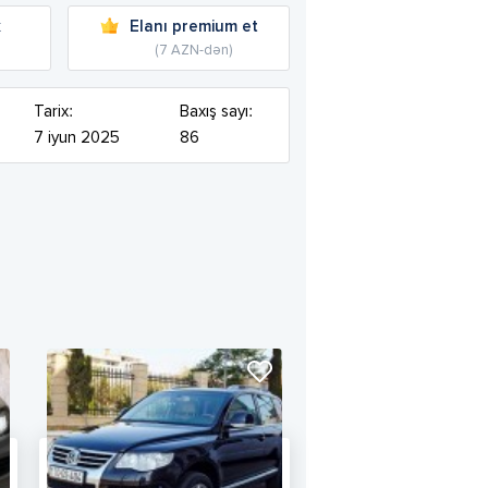
k
Elanı premium et
(7 AZN-dən)
Tarix:
Baxış sayı:
7 iyun 2025
86