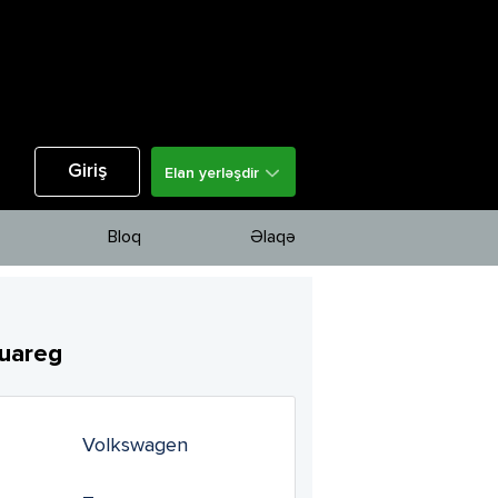
Giriş
Elan yerləşdir
Bloq
Əlaqə
uareg
Volkswagen