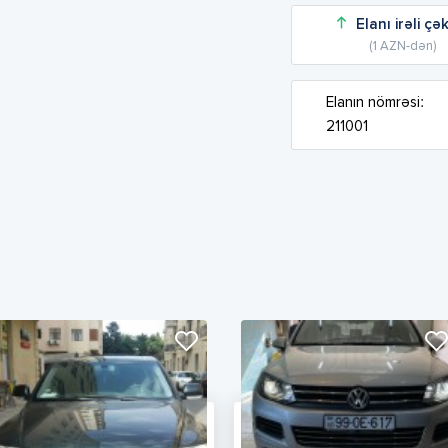
Elanı irəli çə
(1 AZN-dən)
Elanın nömrəsi:
211001