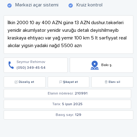
Mərkəzi açar sistemi
Kruiz kontrol
İlkin 2000 10 ay 400 AZN günə 13 AZN dushur.təkərləri 
yenidir akumlyator yenidir vuruğu detalı dəyishilməyib 
kraskaya ehtiyacı var yağ yemir 100 km 5 lt sərfiyyat real 
alıcılar yigsin yadaki nağd 5500 azn
Seymur Rehimov
Bakı ş.
(050) 349-45-54
Düzəliş et
Şikayət et
Elanı sil
Elanın nömrəsi:
210991
Tarix:
5 iyun 2025
Baxış sayı:
129