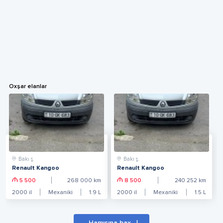
Oxşar elanlar
Bakı ş.
Bakı ş.
Renault Kangoo
Renault Kangoo
5 500
268 000
km
8 500
240 252
km
2000
il
Mexaniki
1.9
L
2000
il
Mexaniki
1.5
L
Hamısına bax