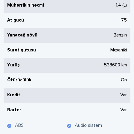
Mühərrikin həcmi
1.4
(L)
At gücü
75
Yanacağ növü
Benzin
Sürət qutusu
Mexaniki
Yürüş
538600
km
Ötürücülük
Ön
Kredit
Var
Barter
Var
ABS
Audio sistem