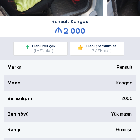
Renault
Kangoo
2 000
Elanı irəli çək
Elanı premium et
(1 AZN-dən)
(7 AZN-dən)
Marka
Renault
Model
Kangoo
Buraxılış ili
2000
Ban növü
Yük maşını
Rəngi
Gümüşü