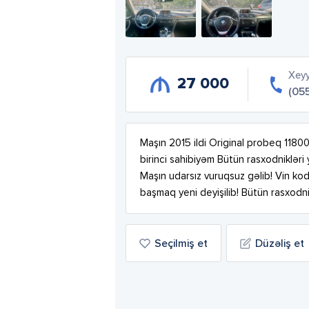
Xey
27 000
(05
Maşın 2015 ildi Original probeq 11800
birinci sahibiyəm Bütün rasxodnikləri
Maşın udarsız vuruqsuz gəlib! Vin k
başmaq yeni deyişilib! Bütün rasxodnik
Seçilmiş et
Düzəliş et