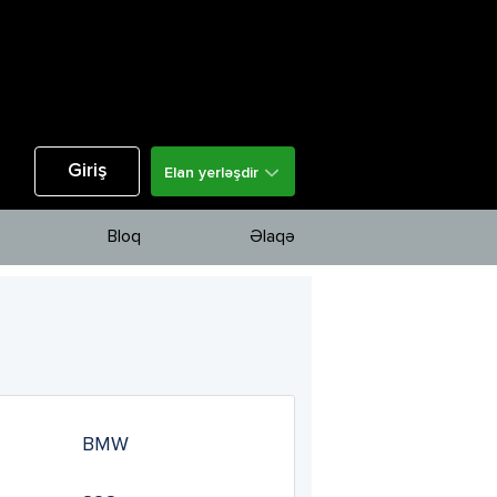
Giriş
Elan yerləşdir
Bloq
Əlaqə
BMW