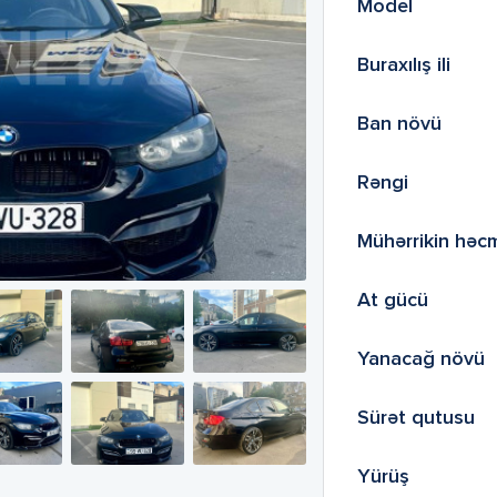
Model
Buraxılış ili
Ban növü
Rəngi
Mühərrikin həc
At gücü
Yanacağ növü
Sürət qutusu
Yürüş