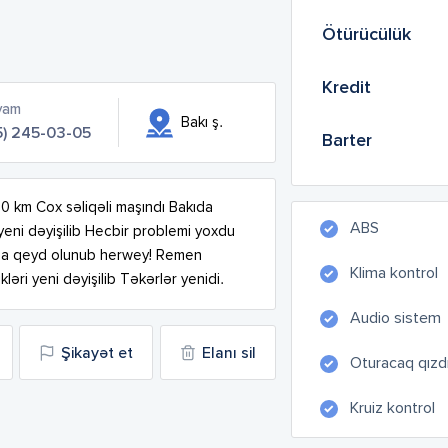
Ötürücülük
Kredit
yam
Bakı ş.
5) 245-03-05
Barter
0 km Cox səliqəli maşındı Bakıda 
ABS
 yeni dəyişilib Hecbir problemi yoxdu 
oda qeyd olunub herwey! Remen 
Klima kontrol
ləri yeni dəyişilib Təkərlər yenidi.
Audio sistem
Şikayət et
Elanı sil
Oturacaq qızdır
Kruiz kontrol