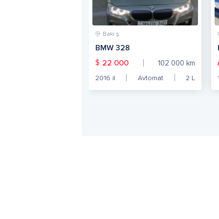
Bakı ş.
BMW 328
$
22 000
102 000
km
2016
il
Avtomat
2
L