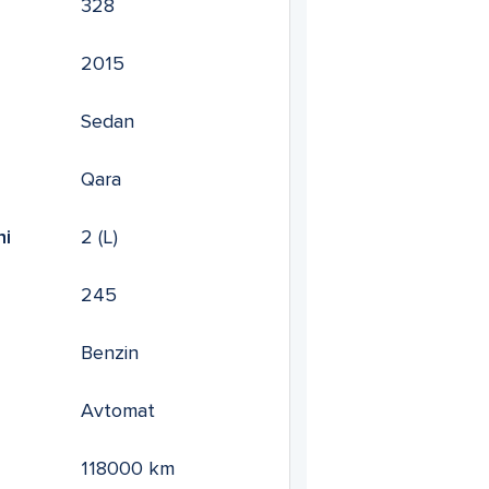
328
2015
Sedan
Qara
mi
2
(L)
245
Benzin
Avtomat
118000
km