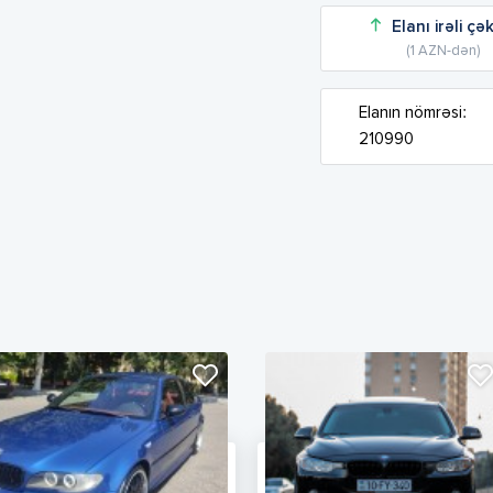
Elanı irəli çə
(1 AZN-dən)
Elanın nömrəsi:
210990