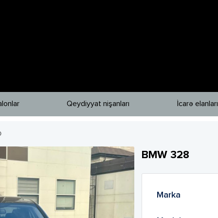
lonlar
Qeydiyyat nişanları
İcarə elanları
0
BMW
328
Marka