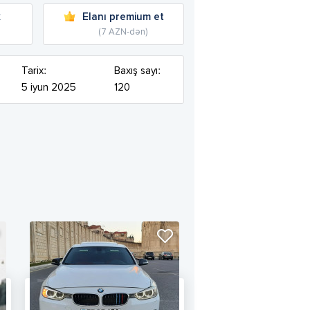
k
Elanı premium et
(7 AZN-dən)
Tarix:
Baxış sayı:
5 iyun 2025
120