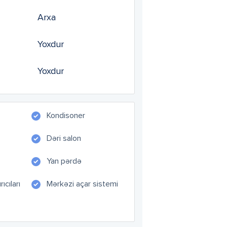
Arxa
Yoxdur
Yoxdur
Kondisoner
Dəri salon
Yan pərdə
ıcıları
Mərkəzi açar sistemi