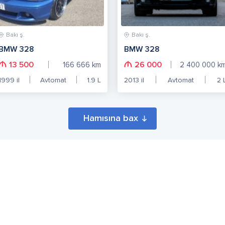
Bakı ş.
Bakı ş.
BMW 328
BMW 328
13 500
26 000
166 666
km
2 400 000
k
1999
il
Avtomat
1.9
L
2013
il
Avtomat
2
Hamısına bax