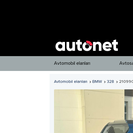
Avtomobil elanları
Avtosa
Avtomobil elanları
BMW
328
21099


