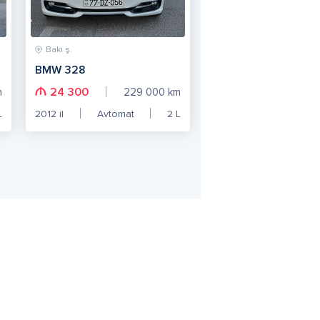
Bakı ş.
BMW 328
24 300
m
229 000
km
L
2012
il
Avtomat
2
L