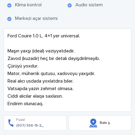
Klima kontrol
Audio sistem
Mərkəzi açar sistemi
Ford Couire 1.0 L, 4+1 yer universal.

Maşın yaxşı (ideal) vəziyyətdədir.

Zavod (kuzadır) heç bir detalı dəyişdirilməyib.

Çürüyü yoxdur.

Mator, mühərrik qutusu, xadovoyu yaxşıdır.

Real alıcı usdada yoxlatdıra bilər.

Vatsapda yazın zəhmət olmasa.

Ciddi alıcılar əlaqə saxlasın.

Endirim olunacaq.
Fuad
Bakı ş.
(507) 556-15-2_