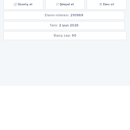
Düzəliş et
Şikayət et
Elanı sil
Elanın nömrəsi:
210969
Tarix:
2 iyun 2025
Baxış sayı:
50