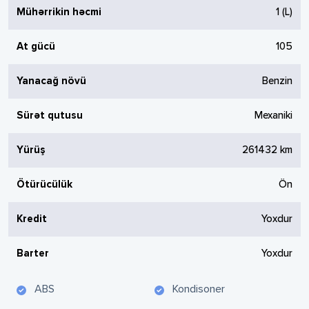
Mühərrikin həcmi
1
(L)
At gücü
105
Yanacağ növü
Benzin
Sürət qutusu
Mexaniki
Yürüş
261432
km
Ötürücülük
Ön
Kredit
Yoxdur
Barter
Yoxdur
ABS
Kondisoner