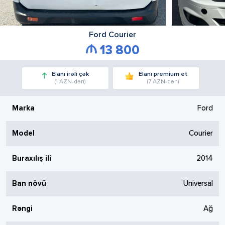
Ford
Courier
13 800
Elanı irəli çək
Elanı premium et
(1 AZN-dən)
(7 AZN-dən)
Marka
Ford
Model
Courier
Buraxılış ili
2014
Ban növü
Universal
Rəngi
Ağ