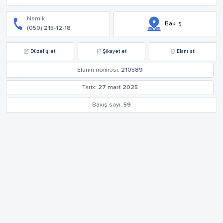
Namik
Bakı ş.
(050) 215-12-18
Düzəliş et
Şikayət et
Elanı sil
Elanın nömrəsi:
210589
Tarix:
27 mart 2025
Baxış sayı:
59