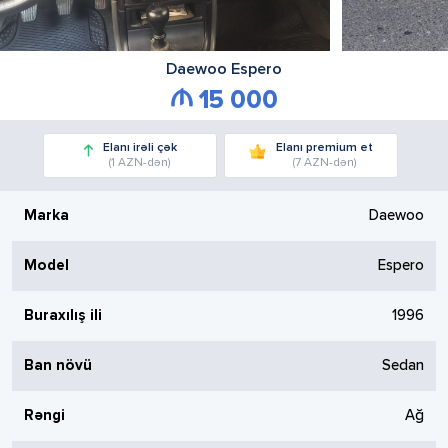
Daewoo
Espero
15 000
Elanı irəli çək
Elanı premium et
(1 AZN-dən)
(7 AZN-dən)
Marka
Daewoo
Model
Espero
Buraxılış ili
1996
Ban növü
Sedan
Rəngi
Ağ