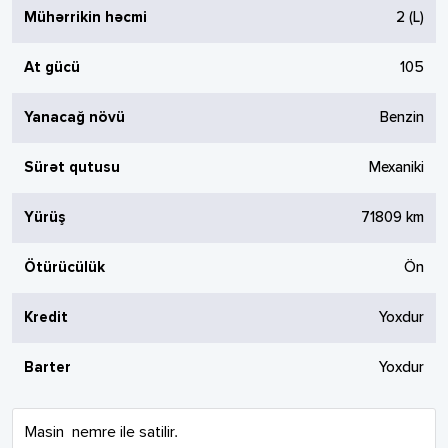
Mühərrikin həcmi
2
(L)
At gücü
105
Yanacağ növü
Benzin
Sürət qutusu
Mexaniki
Yürüş
71809
km
Ötürücülük
Ön
Kredit
Yoxdur
Barter
Yoxdur
Masin  nemre ile satilir.