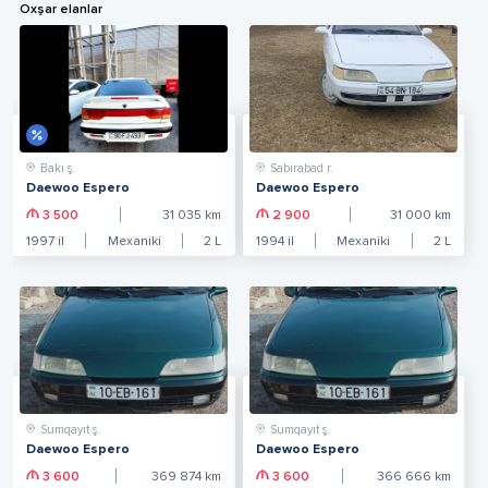
Oxşar elanlar
Bakı ş.
Sabirabad r.
Daewoo Espero
Daewoo Espero
3 500
31 035
km
2 900
31 000
km
1997
il
Mexaniki
2
L
1994
il
Mexaniki
2
L
Sumqayıt ş.
Sumqayıt ş.
Daewoo Espero
Daewoo Espero
3 600
369 874
km
3 600
366 666
km