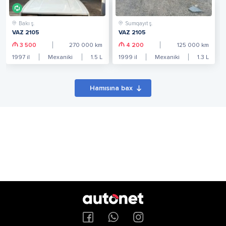
Bakı ş.
Sumqayıt ş.
VAZ 2105
VAZ 2105
3 500
270 000
km
4 200
125 000
km
1997
il
Mexaniki
1.5
L
1999
il
Mexaniki
1.3
L
Hamısına bax