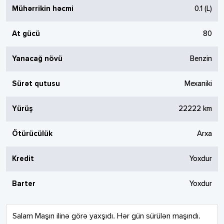
Mühərrikin həcmi
0.1
(L)
At gücü
80
Yanacağ növü
Benzin
Sürət qutusu
Mexaniki
Yürüş
22222
km
Ötürücülük
Arxa
Kredit
Yoxdur
Barter
Yoxdur
Salam Maşın ilinə görə yaxşıdı. Hər gün sürülən maşındı. 