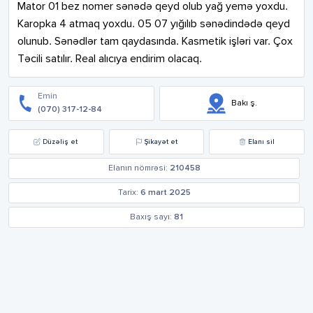
Mator 01 bez nomer sənədə qeyd olub yağ yemə yoxdu. 
Karopka 4 atmaq yoxdu. 05 07 yığılıb sənədindədə qeyd 
olunub. Sənədlər tam qaydasında. Kasmetik işləri var. Çox 
Təcili satılır. Real alıcıya endirim olacaq.
Emin
Bakı ş.
(070) 317-12-84
Düzəliş et
Şikayət et
Elanı sil
Elanın nömrəsi:
210458
Tarix:
6 mart 2025
Baxış sayı:
81