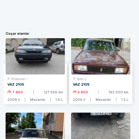
Oxşar elanlar
Biləsuvar r.
Bakı ş.
VAZ 2105
VAZ 2105
7 800
127 566
km
5 800
193 000
km
2008
il
Mexaniki
1.6
L
2006
il
Mexaniki
1.5
L