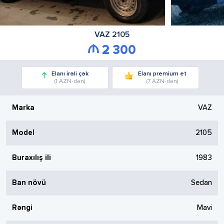
VAZ
2105
2 300
Elanı irəli çək
Elanı premium et
(1 AZN-dən)
(7 AZN-dən)
Marka
VAZ
Model
2105
Buraxılış ili
1983
Ban növü
Sedan
Rəngi
Mavi