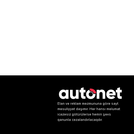
Elan və reklam məzmununa görə sayt
məsuliyyət daşımır. Hər hansı məlumat
icazəsiz götürülərsə həmin şəxs
qanunla cəzalandırlacaqdır.