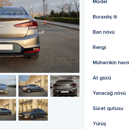
Model
Buraxılış ili
Ban növü
Rəngi
Mühərrikin həc
At gücü
Yanacağ növü
Sürət qutusu
Yürüş