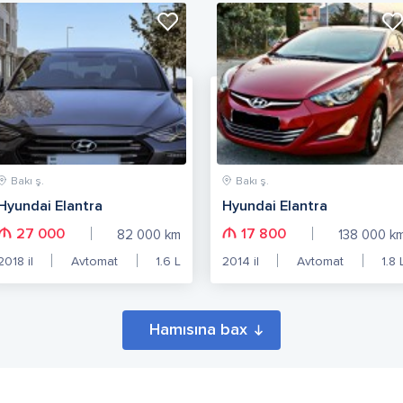
Bakı ş.
Bakı ş.
Hyundai Elantra
Hyundai Elantra
27 000
17 800
82 000
km
138 000
k
2018
il
Avtomat
1.6
L
2014
il
Avtomat
1.8
Hamısına bax