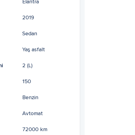
Elantra
2019
Sedan
Yaş asfalt
mi
2
(L)
150
Benzin
Avtomat
72000
km