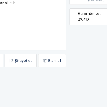
(1 AZN-dən)
əz olunub

Elanın nömrəsi:
210410
Şikayət et
Elanı sil