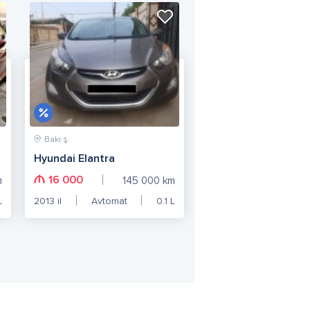
Bakı ş.
Hyundai Elantra
16 000
m
145 000
km
L
2013
il
Avtomat
0.1
L