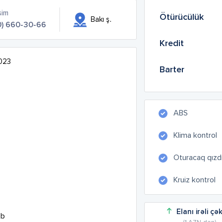
sim
Ötürücülük
Bakı ş.
0) 660-30-66
Kredit
23

Barter
ABS
Klima kontrol
Oturacaq qızdır
Kruiz kontrol
Elanı irəli çə

