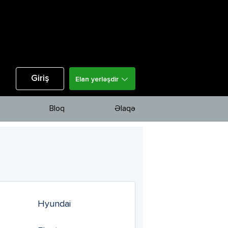
Giriş
Elan yerləşdir
Bloq
Əlaqə
a
Hyundai