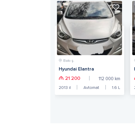
Bakı ş.
Hyundai Elantra
21 200
112 000
km
2013
il
Avtomat
1.6
L