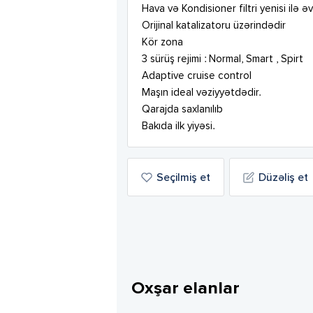
Hava və Kondisioner filtri yenisi ilə əv
Orijinal katalizatoru üzərindədir

Kör zona 

3 sürüş rejimi : Normal, Smart , Spirt

Adaptive cruise control

Maşın ideal vəziyyətdədir.

Qarajda saxlanılıb

Bakıda ilk yiyəsi.
Seçilmiş et
Düzəliş et
Oxşar elanlar