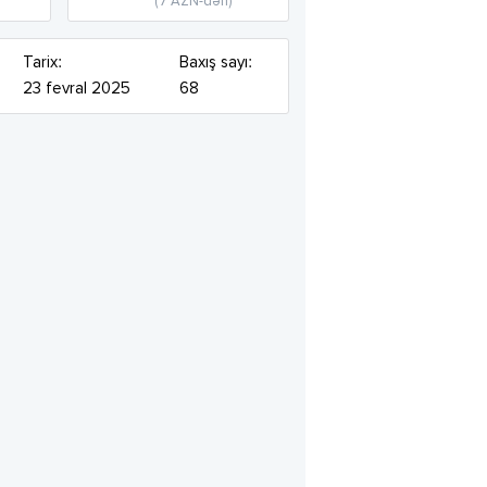
(7 AZN-dən)
Tarix:
Baxış sayı:
23 fevral 2025
68