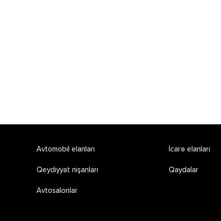
Avtomobil elanları
İcarə elanları
Qeydiyyat nişanları
Qaydalar
Avtosalonlar