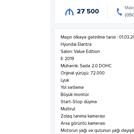
Mak
27 500
(05
Maşın ölkəyə gətirilmə tarixi : 01.03.20
Hyundai Elantra 

Salon: Value Edition

İl: 2019

Mühərrik: Sadə 2.0 DOHC

Orijinal yürüşü: 72.000

Lyuk

Yol xətləmə

Böyük monitor

Start-Stop düymə 

Multirul

Zolaq tanıma kamerası

Arxa görüntü kamerası 

Motorun yağı və qutunun yağı dəyişilib