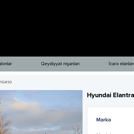
lonlar
Qeydiyyat nişanları
İcarə elanları
10410
Hyundai
Elantr
Marka