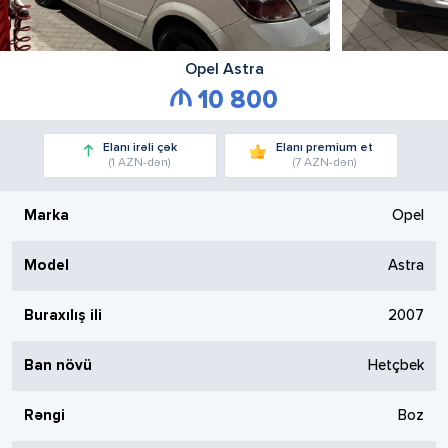
Opel
Astra
10 800
Elanı irəli çək
Elanı premium et
(1 AZN-dən)
(7 AZN-dən)
Marka
Opel
Model
Astra
Buraxılış ili
2007
Ban növü
Hetçbek
Rəngi
Boz