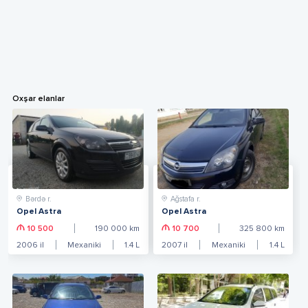
Oxşar elanlar
Bərdə r.
Ağstafa r.
Opel Astra
Opel Astra
10 500
190 000
km
10 700
325 800
km
2006
il
Mexaniki
1.4
L
2007
il
Mexaniki
1.4
L