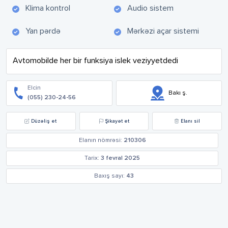
Klima kontrol
Audio sistem
Yan pərdə
Mərkəzi açar sistemi
Avtomobilde her bir funksiya islek veziyyetdedi
Elcin
Bakı ş.
(055) 230-24-56
Düzəliş et
Şikayət et
Elanı sil
Elanın nömrəsi:
210306
Tarix:
3 fevral 2025
Baxış sayı:
43