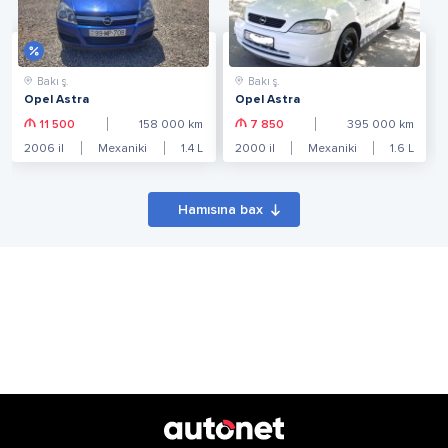
Bakı ş.
Bakı ş.
Opel Astra
Opel Astra
11 500
158 000
km
7 850
395 000
km
2006
il
Mexaniki
1.4
L
2000
il
Mexaniki
1.6
L
Hamısına bax