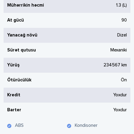
Mühərrikin həcmi
1.3
(L)
At gücü
90
Yanacağ növü
Dizel
Sürət qutusu
Mexaniki
Yürüş
234567
km
Ötürücülük
Ön
Kredit
Yoxdur
Barter
Yoxdur
ABS
Kondisoner