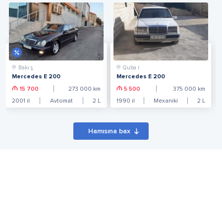
Bakı ş.
Quba r.
Mercedes E 200
Mercedes E 200
15 700
273 000
km
5 500
375 000
km
2001
il
Avtomat
2
L
1990
il
Mexaniki
2
L
Hamısına bax