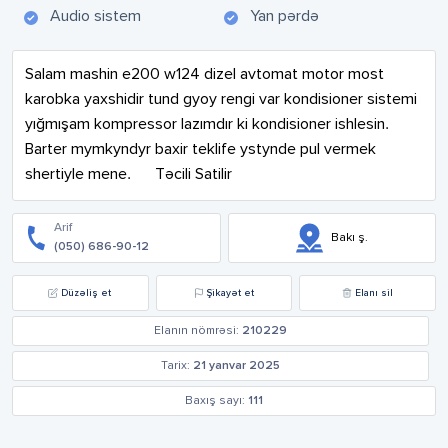
Audio sistem
Yan pərdə
Salam mashin e200 w124 dizel avtomat motor most 
karobka yaxshidir tund gyoy rengi var kondisioner sistemi 
yığmışam kompressor lazımdır ki kondisioner ishlesin. 
Barter mymkyndyr baxir teklife ystynde pul vermek 
shertiyle mene.      Təcili Satilir
Arif
Bakı ş.
(050) 686-90-12
Düzəliş et
Şikayət et
Elanı sil
Elanın nömrəsi:
210229
Tarix:
21 yanvar 2025
Baxış sayı:
111