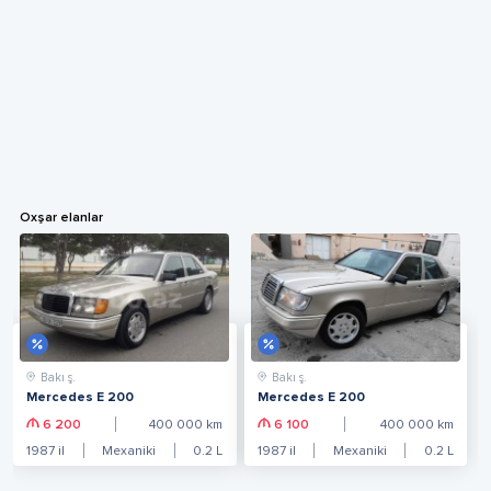
Oxşar elanlar
Bakı ş.
Bakı ş.
Mercedes E 200
Mercedes E 200
6 200
400 000
km
6 100
400 000
km
1987
il
Mexaniki
0.2
L
1987
il
Mexaniki
0.2
L