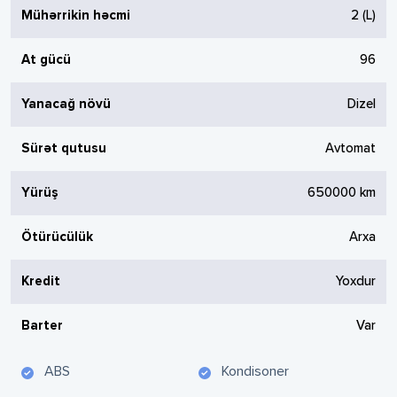
Mühərrikin həcmi
2
(L)
At gücü
96
Yanacağ növü
Dizel
Sürət qutusu
Avtomat
Yürüş
650000
km
Ötürücülük
Arxa
Kredit
Yoxdur
Barter
Var
ABS
Kondisoner