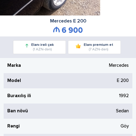
Mercedes
E 200
6 900
Elanı irəli çək
Elanı premium et
(1 AZN-dən)
(7 AZN-dən)
Marka
Mercedes
Model
E 200
Buraxılış ili
1992
Ban növü
Sedan
Rəngi
Göy