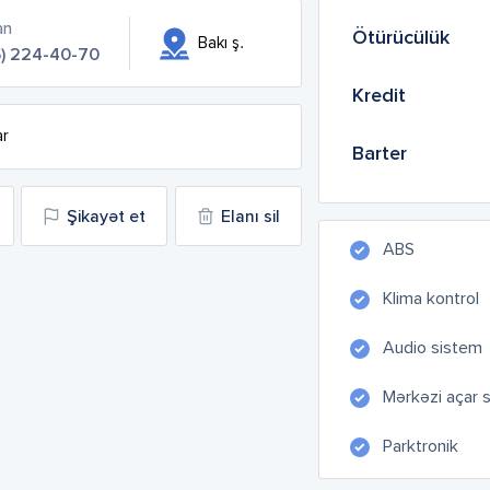
an
Ötürücülük
Bakı ş.
5) 224-40-70
Kredit
ar
Barter
Şikayət et
Elanı sil
ABS
Klima kontrol
Audio sistem
Mərkəzi açar 
Parktronik