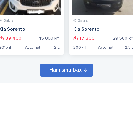
Bakı ş.
Bakı ş.
Kia Sorento
Kia Sorento
39 400
17 300
45 000
km
29 500
k
2015
il
Avtomat
2
L
2007
il
Avtomat
2.5
Hamısına bax