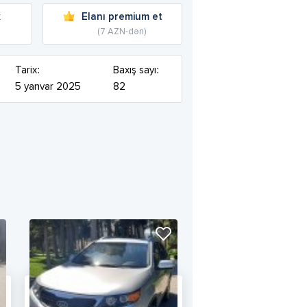
k
Elanı premium et
(7 AZN-dən)
Tarix:
Baxış sayı:
5 yanvar 2025
82