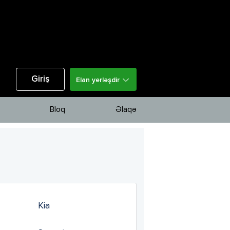
Giriş
Elan yerləşdir
Bloq
Əlaqə
Kia