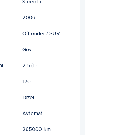
Sorento
2006
Offrouder / SUV
Göy
mi
2.5
(L)
170
Dizel
Avtomat
265000
km