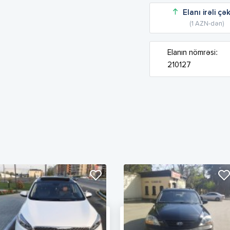
Elanı irəli çə
(1 AZN-dən)
Elanın nömrəsi:
210127