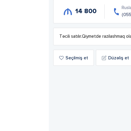
Rusl
14 800
(05
Təcili satılır.Qiymetde razilashmaq ol
Seçilmiş et
Düzəliş et