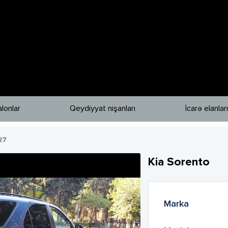
lonlar
Qeydiyyat nişanları
İcarə elanları
27
Kia
Sorento
Marka