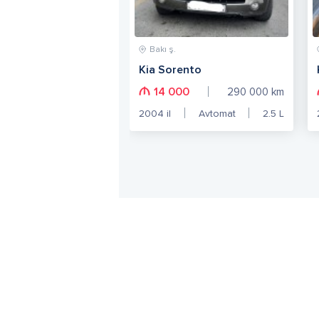
Bakı ş.
Kia Sorento
14 000
290 000
km
2004
il
Avtomat
2.5
L