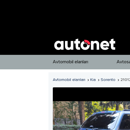
Avtomobil elanları
Avtosa
Avtomobil elanları
Kia
Sorento
2101


