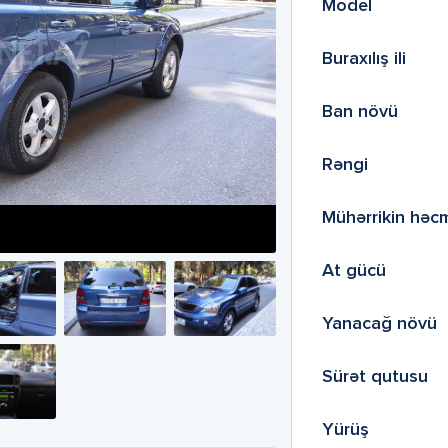
Model
Buraxılış ili
Ban növü
Rəngi
Mühərrikin həc
At gücü
Yanacağ növü
Sürət qutusu
Yürüş