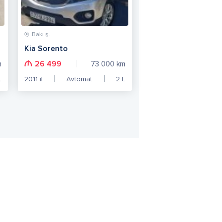
Bakı ş.
Kia Sorento
26 499
m
73 000
km
L
2011
il
Avtomat
2
L