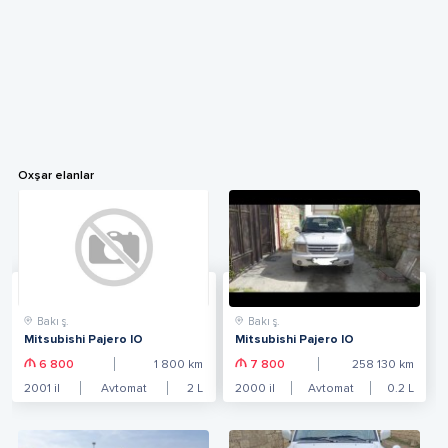
Oxşar elanlar
Bakı ş.
Bakı ş.
Mitsubishi Pajero IO
Mitsubishi Pajero IO
6 800
1 800
km
7 800
258 130
km
2001
il
Avtomat
2
L
2000
il
Avtomat
0.2
L