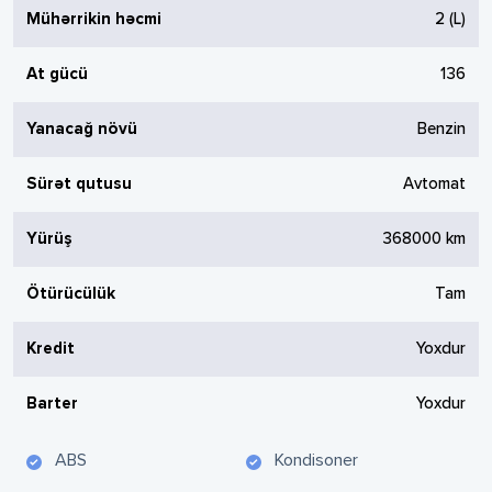
Mühərrikin həcmi
2
(L)
At gücü
136
Yanacağ növü
Benzin
Sürət qutusu
Avtomat
Yürüş
368000
km
Ötürücülük
Tam
Kredit
Yoxdur
Barter
Yoxdur
ABS
Kondisoner