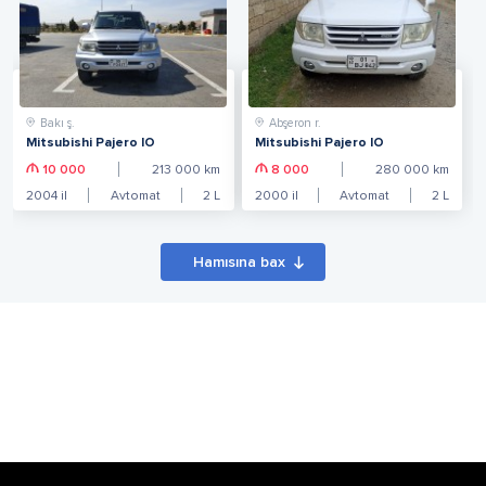
Bakı ş.
Abşeron r.
Mitsubishi Pajero IO
Mitsubishi Pajero IO
10 000
213 000
km
8 000
280 000
km
2004
il
Avtomat
2
L
2000
il
Avtomat
2
L
Hamısına bax