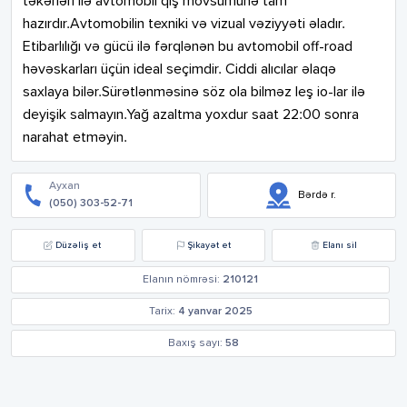
təkərləri ilə avtomobil qış mövsümünə tam 
hazırdır.Avtomobilin texniki və vizual vəziyyəti əladır. 
Etibarlılığı və gücü ilə fərqlənən bu avtomobil off-road 
həvəskarları üçün ideal seçimdir. Ciddi alıcılar əlaqə 
saxlaya bilər.Sürətlənməsinə söz ola bilməz leş io-lar ilə 
deyişik salmayın.Yağ azaltma yoxdur saat 22:00 sonra 
narahat etməyin.
Ayxan
Bərdə r.
(050) 303-52-71
Düzəliş et
Şikayət et
Elanı sil
Elanın nömrəsi:
210121
Tarix:
4 yanvar 2025
Baxış sayı:
58