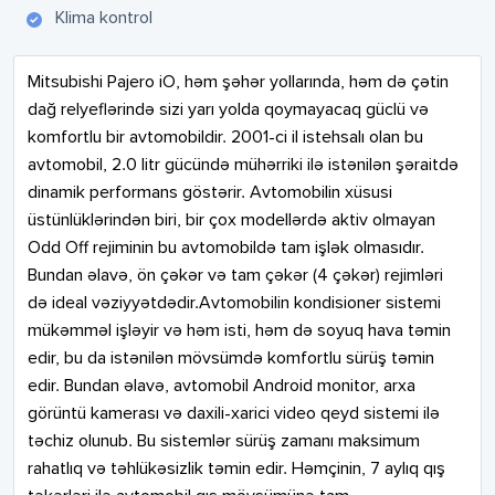
Klima kontrol
Mitsubishi Pajero iO, həm şəhər yollarında, həm də çətin 
dağ relyeflərində sizi yarı yolda qoymayacaq güclü və 
komfortlu bir avtomobildir. 2001-ci il istehsalı olan bu 
avtomobil, 2.0 litr gücündə mühərriki ilə istənilən şəraitdə 
dinamik performans göstərir. Avtomobilin xüsusi 
üstünlüklərindən biri, bir çox modellərdə aktiv olmayan 
Odd Off rejiminin bu avtomobildə tam işlək olmasıdır. 
Bundan əlavə, ön çəkər və tam çəkər (4 çəkər) rejimləri 
də ideal vəziyyətdədir.Avtomobilin kondisioner sistemi 
mükəmməl işləyir və həm isti, həm də soyuq hava təmin 
edir, bu da istənilən mövsümdə komfortlu sürüş təmin 
edir. Bundan əlavə, avtomobil Android monitor, arxa 
görüntü kamerası və daxili-xarici video qeyd sistemi ilə 
təchiz olunub. Bu sistemlər sürüş zamanı maksimum 
rahatlıq və təhlükəsizlik təmin edir. Həmçinin, 7 aylıq qış 