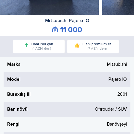
Mitsubishi
Pajero IO
11 000
Elanı irəli çək
Elanı premium et
(1 AZN-dən)
(7 AZN-dən)
Marka
Mitsubishi
Model
Pajero IO
Buraxılış ili
2001
Ban növü
Offrouder / SUV
Rəngi
Bənövşəyi