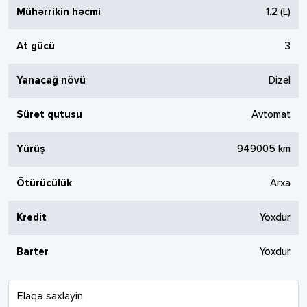
Mühərrikin həcmi
1.2
(L)
At gücü
3
Yanacağ növü
Dizel
Sürət qutusu
Avtomat
Yürüş
949005
km
Ötürücülük
Arxa
Kredit
Yoxdur
Barter
Yoxdur
Elaqə saxlayin