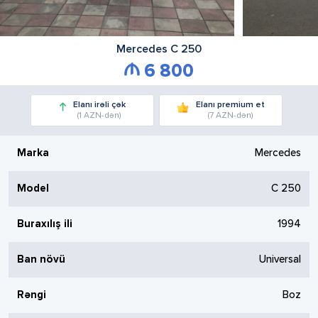
Mercedes
C 250
6 800
Elanı irəli çək
Elanı premium et
(1 AZN-dən)
(7 AZN-dən)
Marka
Mercedes
Model
C 250
Buraxılış ili
1994
Ban növü
Universal
Rəngi
Boz