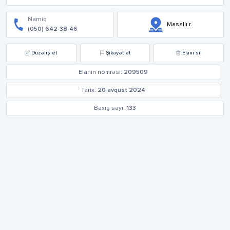
Namiq
Masallı r.
(050) 642-38-46
Düzəliş et
Şikayət et
Elanı sil
Elanın nömrəsi:
209509
Tarix:
20 avqust 2024
Baxış sayı:
133