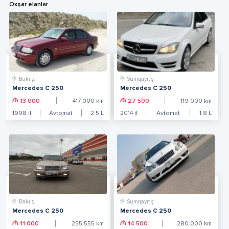
Oxşar elanlar
Bakı ş.
Sumqayıt ş.
Mercedes C 250
Mercedes C 250
13 000
417 000
km
27 500
119 000
km
1998
il
Avtomat
2.5
L
2014
il
Avtomat
1.8
L
Bakı ş.
Sumqayıt ş.
Mercedes C 250
Mercedes C 250
11 000
255 555
km
14 500
280 000
km