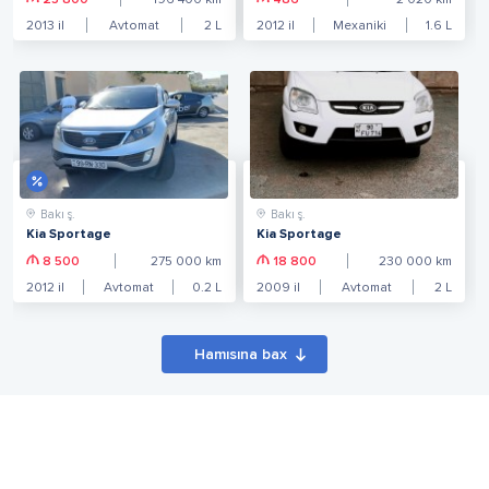
25 800
196 400
km
486
2 020
km
2013
il
Avtomat
2
L
2012
il
Mexaniki
1.6
L
Bakı ş.
Bakı ş.
Kia Sportage
Kia Sportage
8 500
275 000
km
18 800
230 000
km
2012
il
Avtomat
0.2
L
2009
il
Avtomat
2
L
Hamısına bax