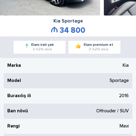
Kia
Sportage
34 800
Elanı irəli çək
Elanı premium et
(1 AZN-dən)
(7 AZN-dən)
Marka
Kia
Model
Sportage
Buraxılış ili
2016
Ban növü
Offrouder / SUV
Rəngi
Mavi