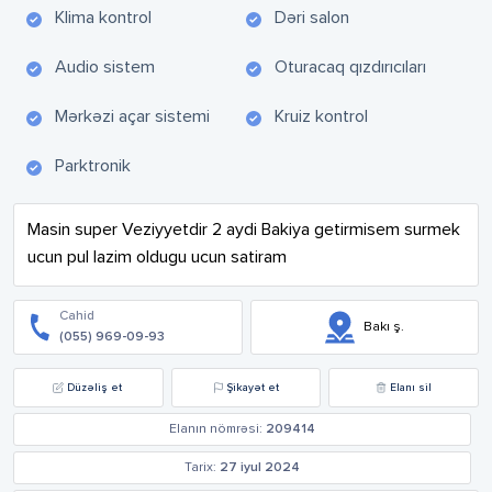
Klima kontrol
Dəri salon
Audio sistem
Oturacaq qızdırıcıları
Mərkəzi açar sistemi
Kruiz kontrol
Parktronik
Masin super Veziyyetdir 2 aydi Bakiya getirmisem surmek 
ucun pul lazim oldugu ucun satiram
Cahid
Bakı ş.
(055) 969-09-93
Düzəliş et
Şikayət et
Elanı sil
Elanın nömrəsi:
209414
Tarix:
27 iyul 2024