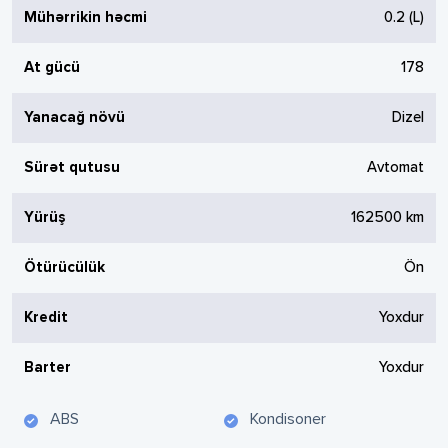
Mühərrikin həcmi
0.2
(L)
At gücü
178
Yanacağ növü
Dizel
Sürət qutusu
Avtomat
Yürüş
162500
km
Ötürücülük
Ön
Kredit
Yoxdur
Barter
Yoxdur
ABS
Kondisoner