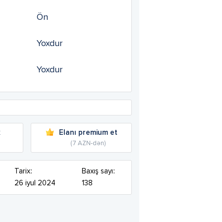
Ön
Yoxdur
Yoxdur
k
Elanı premium et
(7 AZN-dən)
Tarix:
Baxış sayı:
26 iyul 2024
138