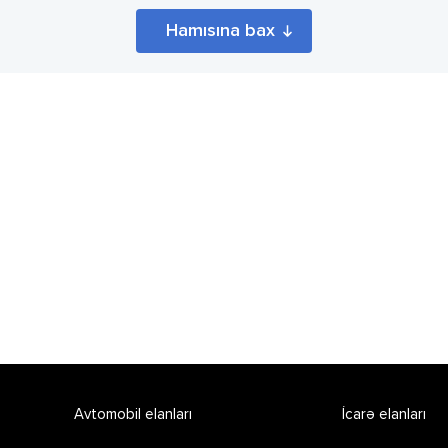
Hamısına bax
Avtomobil elanları
İcarə elanları