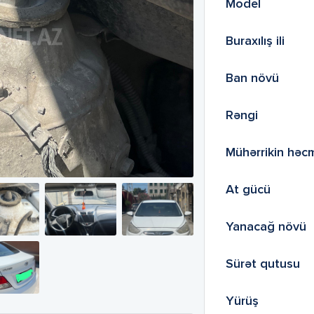
Model
Buraxılış ili
Ban növü
Rəngi
Mühərrikin həc
At gücü
Yanacağ növü
Sürət qutusu
Yürüş