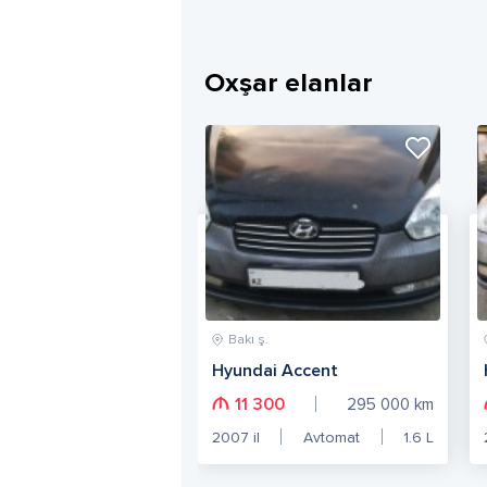
Oxşar elanlar
Bakı ş.
Hyundai Accent
11 300
295 000
km
2007
il
Avtomat
1.6
L