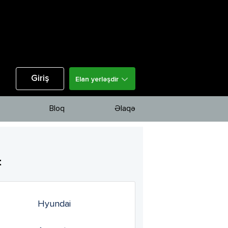
Giriş
Elan yerləşdir
Bloq
Əlaqə
t
Hyundai