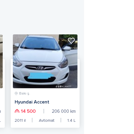
Bakı ş.
Hyundai Accent
14 500
m
206 000
km
L
2011
il
Avtomat
1.4
L