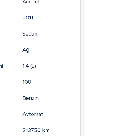
Accent
2011
Sedan
Ağ
mi
1.4
(L)
108
Benzin
Avtomat
213750
km