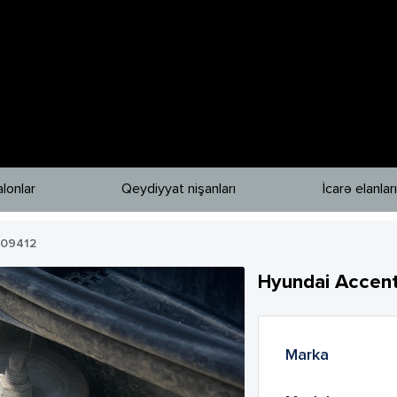
lonlar
Qeydiyyat nişanları
İcarə elanları
209412
Hyundai
Accen
Marka