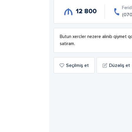
Ferid
12 800
(070
Butun xercler nezere alinib qiymet q
satiram.
Seçilmiş et
Düzəliş et