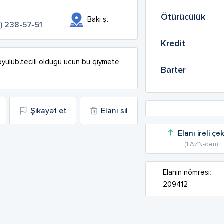
Ötürücülük
Bakı ş.
) 238-57-51
Kredit
oyulub.tecili oldugu ucun bu qiymete 
Barter
Şikayət et
Elanı sil
Elanı irəli çə
(1 AZN-dən)
Elanın nömrəsi:
209412