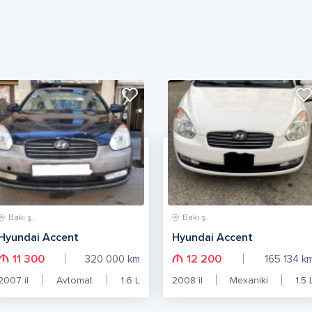
Bakı ş.
Bakı ş.
Hyundai Accent
Hyundai Accent
11 300
12 200
320 000
km
165 134
k
2007
il
Avtomat
1.6
L
2008
il
Mexaniki
1.5