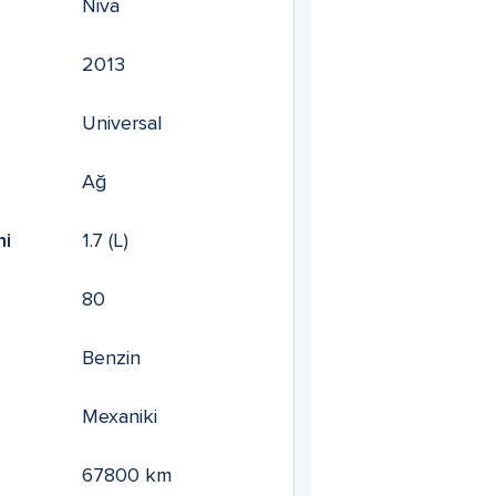
Niva
2013
Universal
Ağ
mi
1.7
(L)
80
Benzin
Mexaniki
67800
km