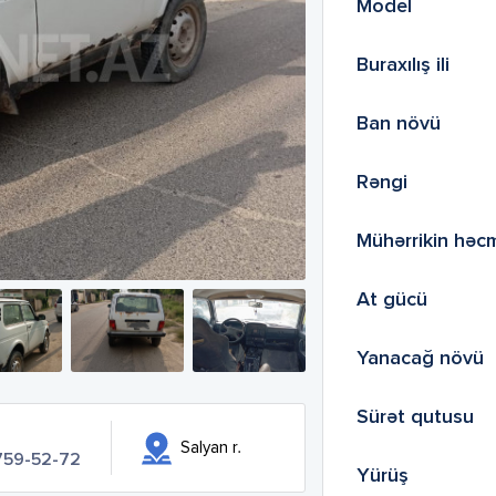
Model
Buraxılış ili
Ban növü
Rəngi
Mühərrikin həc
At gücü
Yanacağ növü
Sürət qutusu
Salyan r.
 759-52-72
Yürüş