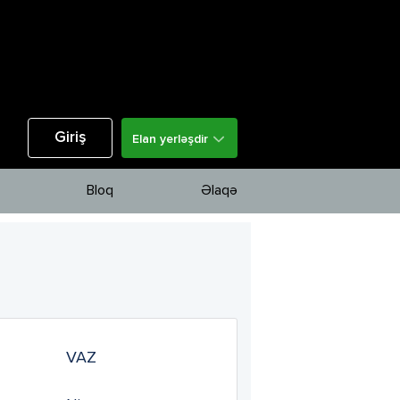
Giriş
Elan yerləşdir
Bloq
Əlaqə
VAZ