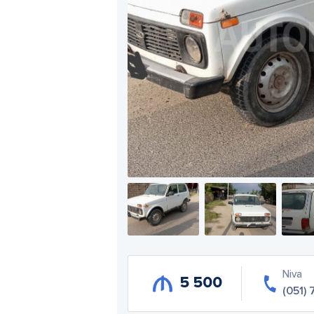
Niva
5 500
(051)