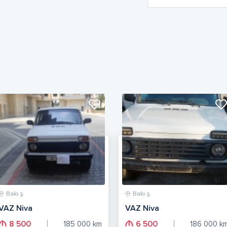
Bakı ş.
Bakı ş.
VAZ Niva
VAZ Niva
8 500
6 500
185 000
km
186 000
k