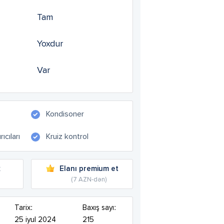
Tam
Yoxdur
Var
Kondisoner
ıcıları
Kruiz kontrol
k
Elanı premium et
(7 AZN-dən)
Tarix:
Baxış sayı:
25 iyul 2024
215