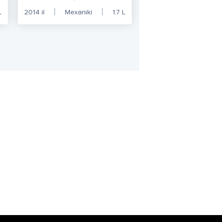
L
2014
il
Mexaniki
1.7
L