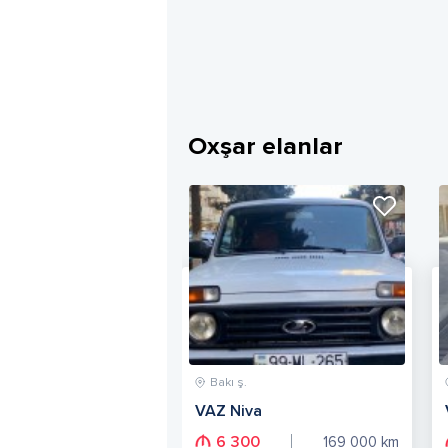
Oxşar elanlar
Bakı ş.
VAZ Niva
6 300
169 000
km