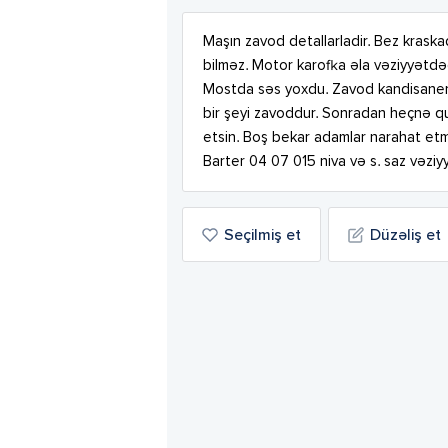
Maşın zavod detallarladir. Bez kras
bilməz. Motor karofka əla vəziyyətdə
Mostda səs yoxdu. Zavod kandisanerli 
bir şeyi zavoddur. Sonradan heçnə qura
etsin. Boş bekar adamlar narahat etməs
Barter 04 07 015 niva və s. saz vəzi
Seçilmiş et
Düzəliş et