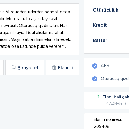
Ötürücülük
kadır. Vurduqdan udardan söhbət gedə 
dir. Motora hələ açar dəyməyib. 
Kredit
evrosit. Oturacaq qızdırıcıları. Hər 
şdırılmayib. Real alıcılar narahat 
in. Maşın satılan kimi elan silinəcək. 
Barter
yyətdə olsa üstündə pulda verərəm.
ABS
Şikayət et
Elanı sil
Oturacaq qızdır
Elanı irəli çə
(1 AZN-dən)
Elanın nömrəsi:
209408