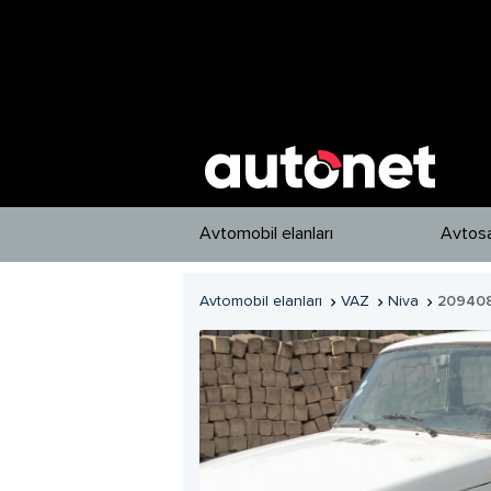
Avtomobil elanları
Avtosa
Avtomobil elanları
VAZ
Niva
20940


