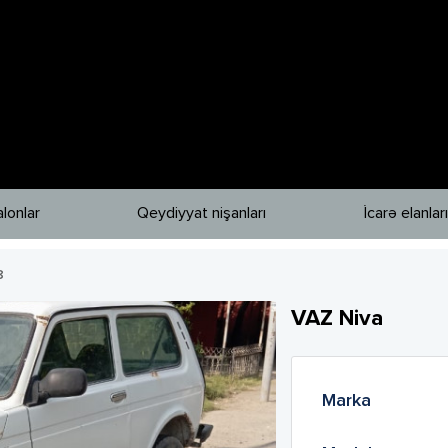
lonlar
Qeydiyyat nişanları
İcarə elanları
8
VAZ
Niva
Marka