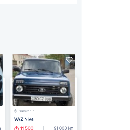
Balakən r.
VAZ Niva
11 500
m
91 000
km