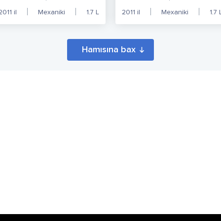
2011
il
Mexaniki
1.7
L
2011
il
Mexaniki
1.7
Hamısına bax