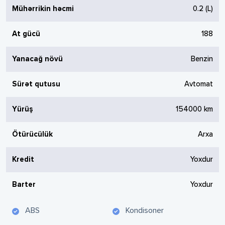
Mühərrikin həcmi
0.2
(L)
At gücü
188
Yanacağ növü
Benzin
Sürət qutusu
Avtomat
Yürüş
154000
km
Ötürücülük
Arxa
Kredit
Yoxdur
Barter
Yoxdur
ABS
Kondisoner