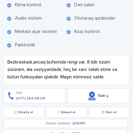
Klima kontrol
Dəri salon
Audio sistem
Oturacaq qızdırıcıları
Mərkəzi açar sistemi
Kruiz kontrol
Parktronik
Bezkraskadı,ancaq buferinde rengi var. 8 ildir özüm 
sürürəm, əla vəziyyətdədir, heç bir xərc tələb etmir və 
bütün funksiyaları işləkdir. Maşın nömrəsiz satılır.
Ülvi
Bakı ş.
(077) 342-08-09
Düzəliş et
Şikayət et
Elanı sil
Elanın nömrəsi:
209381