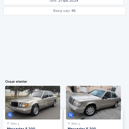
Tarix:
21 iyul 2024
Baxış sayı:
95
Oxşar elanlar
Bakı ş.
Bakı ş.