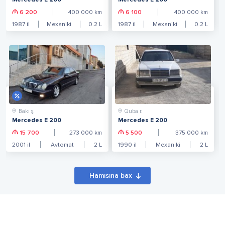
Mercedes E 200
Mercedes E 200
6 200
400 000
km
6 100
400 000
km
1987
il
Mexaniki
0.2
L
1987
il
Mexaniki
0.2
L
Bakı ş.
Quba r.
Mercedes E 200
Mercedes E 200
15 700
273 000
km
5 500
375 000
km
2001
il
Avtomat
2
L
1990
il
Mexaniki
2
L
Hamısına bax