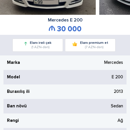
Mercedes
E 200
30 000
Elanı irəli çək
Elanı premium et
(1 AZN-dən)
(7 AZN-dən)
Marka
Mercedes
Model
E 200
Buraxılış ili
2013
Ban növü
Sedan
Rəngi
Ağ