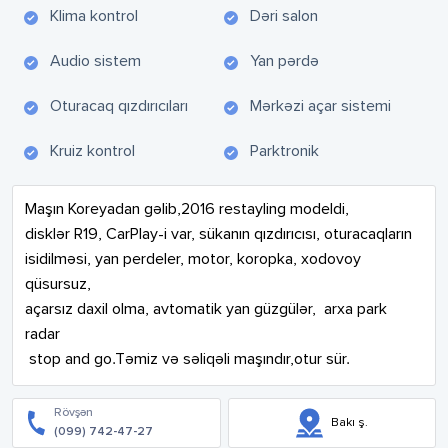
Klima kontrol
Dəri salon
Audio sistem
Yan pərdə
Oturacaq qızdırıcıları
Mərkəzi açar sistemi
Kruiz kontrol
Parktronik
Maşın Koreyadan gəlib,2016 restayling modeldi,

disklər R19, CarPlay-i var, sükanın qızdırıcısı, oturacaqların 
isidilməsi, yan perdeler, motor, koropka, xodovoy 
qüsursuz, 

açarsız daxil olma, avtomatik yan güzgülər,  arxa park 
radar

 stop and go.Təmiz və səliqəli maşındır,otur sür.
Rövşən
Bakı ş.
(099) 742-47-27