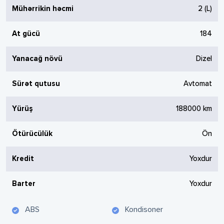
Mühərrikin həcmi
2
(L)
At gücü
184
Yanacağ növü
Dizel
Sürət qutusu
Avtomat
Yürüş
188000
km
Ötürücülük
Ön
Kredit
Yoxdur
Barter
Yoxdur
ABS
Kondisoner