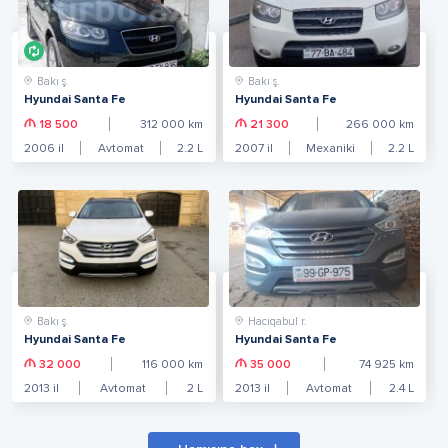
Bakı ş.
Bakı ş.
Hyundai Santa Fe
Hyundai Santa Fe
18 500
312 000
km
21 300
266 000
km
2006
il
Avtomat
2.2
L
2007
il
Mexaniki
2.2
L
Bakı ş.
Hacıqabul r.
Hyundai Santa Fe
Hyundai Santa Fe
32 000
116 000
km
35 000
74 925
km
2013
il
Avtomat
2
L
2013
il
Avtomat
2.4
L