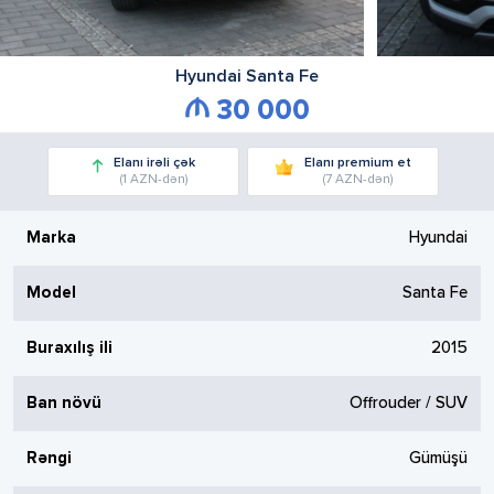
Hyundai
Santa Fe
30 000
Elanı irəli çək
Elanı premium et
(1 AZN-dən)
(7 AZN-dən)
Marka
Hyundai
Model
Santa Fe
Buraxılış ili
2015
Ban növü
Offrouder / SUV
Rəngi
Gümüşü