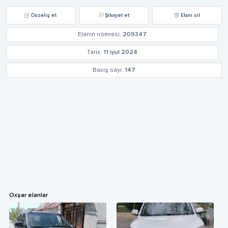
Düzəliş et
Şikayət et
Elanı sil
Elanın nömrəsi:
209347
Tarix:
11 iyul 2024
Baxış sayı:
147
Oxşar elanlar