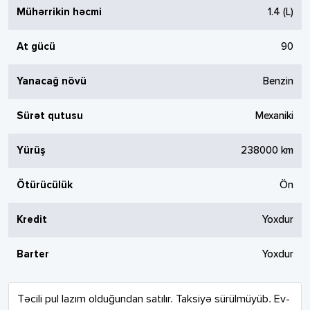
Mühərrikin həcmi
1.4
(L)
At gücü
90
Yanacağ növü
Benzin
Sürət qutusu
Mexaniki
Yürüş
238000
km
Ötürücülük
Ön
Kredit
Yoxdur
Barter
Yoxdur
Təcili pul lazım olduğundan satılır. Taksiyə sürülmüyüb. Ev-