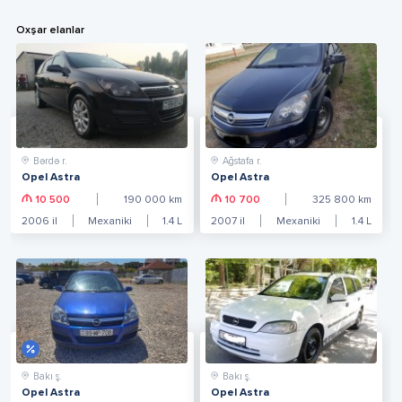
Oxşar elanlar
Bərdə r.
Ağstafa r.
Opel Astra
Opel Astra
10 500
190 000
km
10 700
325 800
km
2006
il
Mexaniki
1.4
L
2007
il
Mexaniki
1.4
L
Bakı ş.
Bakı ş.
Opel Astra
Opel Astra