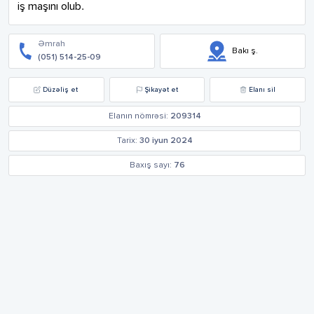
iş maşını olub.
Əmrah
Bakı ş.
(051) 514-25-09
Düzəliş et
Şikayət et
Elanı sil
Elanın nömrəsi:
209314
Tarix:
30 iyun 2024
Baxış sayı:
76