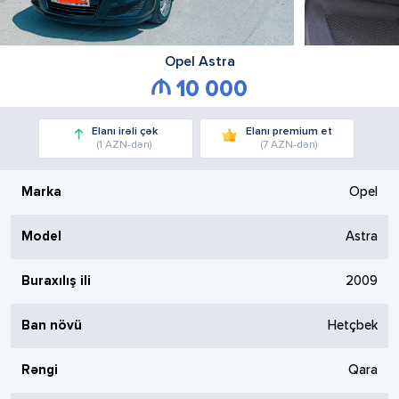
Opel
Astra
10 000
Elanı irəli çək
Elanı premium et
(1 AZN-dən)
(7 AZN-dən)
Marka
Opel
Model
Astra
Buraxılış ili
2009
Ban növü
Hetçbek
Rəngi
Qara