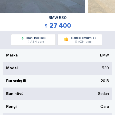
BMW
530
27 400
Elanı irəli çək
Elanı premium et
(1 AZN-dən)
(7 AZN-dən)
Marka
BMW
Model
530
Buraxılış ili
2018
Ban növü
Sedan
Rəngi
Qara