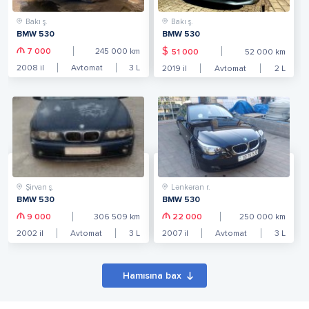
Bakı ş.
Bakı ş.
BMW 530
BMW 530
$
7 000
245 000
km
51 000
52 000
km
2008
il
Avtomat
3
L
2019
il
Avtomat
2
L
Şirvan ş.
Lənkəran r.
BMW 530
BMW 530
9 000
306 509
km
22 000
250 000
km
2002
il
Avtomat
3
L
2007
il
Avtomat
3
L
Hamısına bax