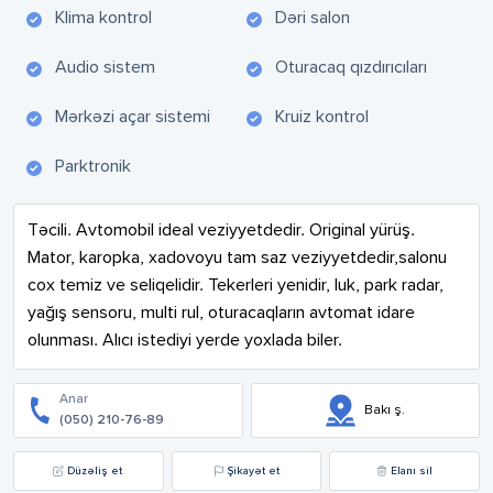
Klima kontrol
Dəri salon
Audio sistem
Oturacaq qızdırıcıları
Mərkəzi açar sistemi
Kruiz kontrol
Parktronik
Təcili. Avtomobil ideal veziyyetdedir. Original yürüş. 
Mator, karopka, xadovoyu tam saz veziyyetdedir,salonu 
cox temiz ve seliqelidir. Tekerleri yenidir, luk, park radar, 
yağış sensoru, multi rul, oturacaqların avtomat idare 
olunması. Alıcı istediyi yerde yoxlada biler.
Anar
Bakı ş.
(050) 210-76-89
Düzəliş et
Şikayət et
Elanı sil