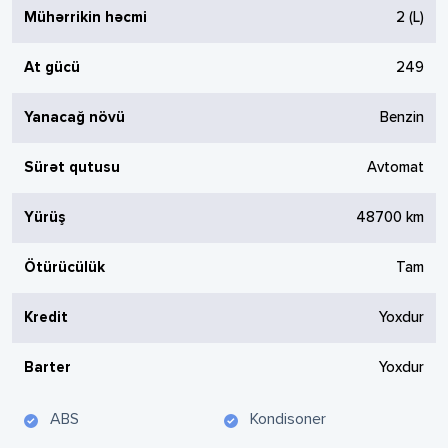
Mühərrikin həcmi
2
(L)
At gücü
249
Yanacağ növü
Benzin
Sürət qutusu
Avtomat
Yürüş
48700
km
Ötürücülük
Tam
Kredit
Yoxdur
Barter
Yoxdur
ABS
Kondisoner