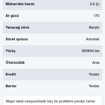
Mühərrikin həcmi
2.4
(L)
At gücü
170
Yanacağ növü
Benzin
Sürət qutusu
Avtomat
Yürüş
360840
km
Ötürücülük
Arxa
Kredit
Yoxdur
Barter
Yoxdur
Maşın ideal vəziyyətdədir heç bir problemi yoxdur təmiz 