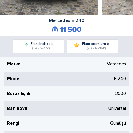
Mercedes
E 240
11 500
Elanı irəli çək
Elanı premium et
(1 AZN-dən)
(7 AZN-dən)
Marka
Mercedes
Model
E 240
Buraxılış ili
2000
Ban növü
Universal
Rəngi
Gümüşü