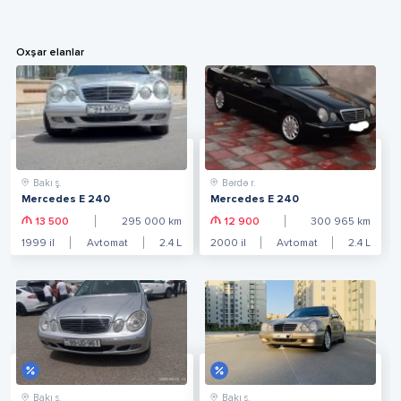
Oxşar elanlar
Bakı ş.
Bərdə r.
Mercedes E 240
Mercedes E 240
13 500
295 000
km
12 900
300 965
km
1999
il
Avtomat
2.4
L
2000
il
Avtomat
2.4
L
Bakı ş.
Bakı ş.