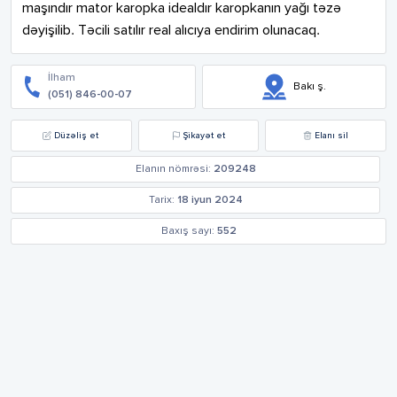
maşındır mator karopka idealdır karopkanın yağı təzə 
dəyişilib. Təcili satılır real alıcıya endirim olunacaq.
İlham
Bakı ş.
(051) 846-00-07
Düzəliş et
Şikayət et
Elanı sil
Elanın nömrəsi:
209248
Tarix:
18 iyun 2024
Baxış sayı:
552