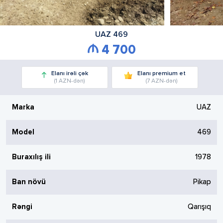
UAZ
469
4 700
Elanı irəli çək
Elanı premium et
(1 AZN-dən)
(7 AZN-dən)
Marka
UAZ
Model
469
Buraxılış ili
1978
Ban növü
Pikap
Rəngi
Qarışıq