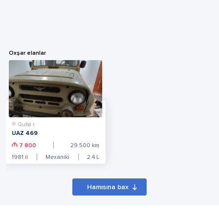
Oxşar elanlar
Quba r.
UAZ 469
7 800
29 500
km
1981
il
Mexaniki
2.4
L
Hamısına bax