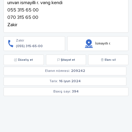
unvan ismayilli r. vəng kendi

055 315 65 00

070 315 65 00 

Zakir
Zakir
İsmayıllı r.
(055) 315-65-00
Düzəliş et
Şikayət et
Elanı sil
Elanın nömrəsi:
209242
Tarix:
16 iyun 2024
Baxış sayı:
394