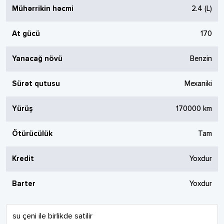
Mühərrikin həcmi
2.4
(L)
At gücü
170
Yanacağ növü
Benzin
Sürət qutusu
Mexaniki
Yürüş
170000
km
Ötürücülük
Tam
Kredit
Yoxdur
Barter
Yoxdur
su çeni ile birlikde satilir
