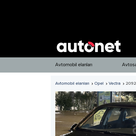
Avtomobil elanları
Avtosa
Avtomobil elanları
Opel
Vectra
2092


