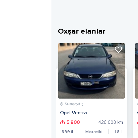
Oxşar elanlar
Sumqayıt ş.
Opel Vectra
5 800
426 000
km
1999
il
Mexaniki
1.6
L