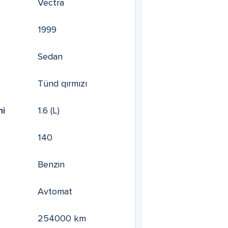
Vectra
1999
Sedan
Tünd qırmızı
mi
1.6
(L)
140
Benzin
Avtomat
254000
km