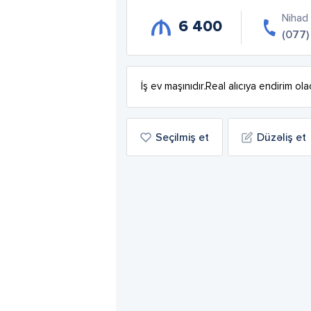
Nihad
6 400
(077)
İş ev maşınıdır.Real alıcıya endirim ol
Seçilmiş et
Düzəliş et