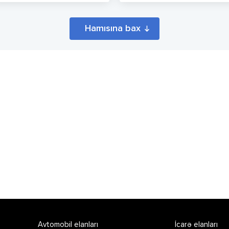
Hamısına bax
Avtomobil elanları
İcarə elanları