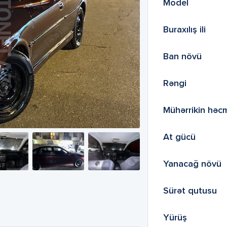
Model
Buraxılış ili
Ban növü
Rəngi
Mühərrikin həc
At gücü
Yanacağ növü
Sürət qutusu
Yürüş