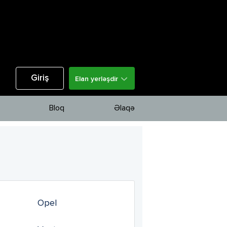
Giriş
Elan yerləşdir
Bloq
Əlaqə
Opel