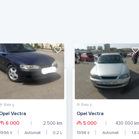
Bakı ş.
Bakı ş.
Opel Vectra
Opel Vectra
6 000
5 000
2 500
km
430 000
k
1996
il
Avtomat
0.2
L
1998
il
Avtomat
1.8