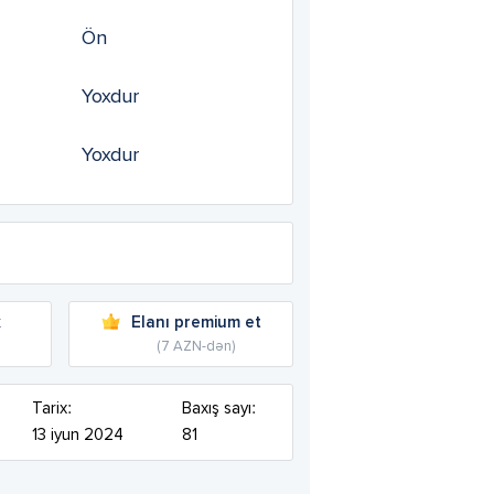
Ön
Yoxdur
Yoxdur
k
Elanı premium et
(7 AZN-dən)
Tarix:
Baxış sayı:
13 iyun 2024
81