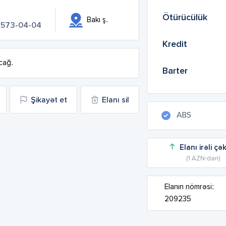
Ötürücülük
Bakı ş.
 573-04-04
Kredit
acağ.
Barter
Şikayət et
Elanı sil
ABS
Elanı irəli çə
(1 AZN-dən)
Elanın nömrəsi:
209235