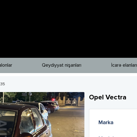
lonlar
Qeydiyyat nişanları
İcarə elanları
35
Opel
Vectra
Marka