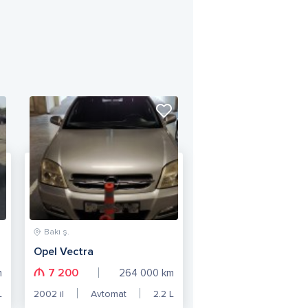
Bakı ş.
Opel Vectra
7 200
m
264 000
km
L
2002
il
Avtomat
2.2
L