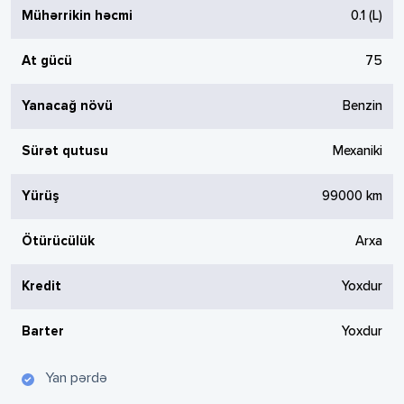
Mühərrikin həcmi
0.1
(L)
At gücü
75
Yanacağ növü
Benzin
Sürət qutusu
Mexaniki
Yürüş
99000
km
Ötürücülük
Arxa
Kredit
Yoxdur
Barter
Yoxdur
Yan pərdə