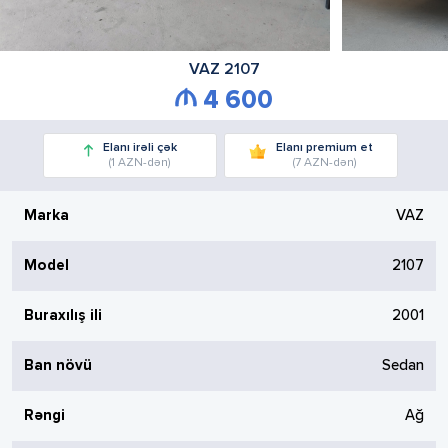
VAZ
2107
4 600
Elanı irəli çək
Elanı premium et
(1 AZN-dən)
(7 AZN-dən)
Marka
VAZ
Model
2107
Buraxılış ili
2001
Ban növü
Sedan
Rəngi
Ağ