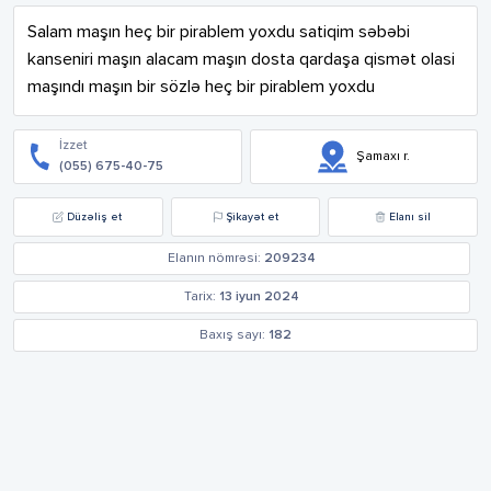
Salam maşın heç bir pirablem yoxdu satiqim səbəbi 
kanseniri maşın alacam maşın dosta qardaşa qismət olasi 
maşındı maşın bir sözlə heç bir pirablem yoxdu
İzzet
Şamaxı r.
(055) 675-40-75
Düzəliş et
Şikayət et
Elanı sil
Elanın nömrəsi:
209234
Tarix:
13 iyun 2024
Baxış sayı:
182