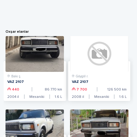
Oxşar elanlar
Bakı ş.
Göygöl r.
VAZ 2107
VAZ 2107
440
86 770
km
7 700
126 500
km
2004
il
Mexaniki
1.6
L
2008
il
Mexaniki
1.6
L