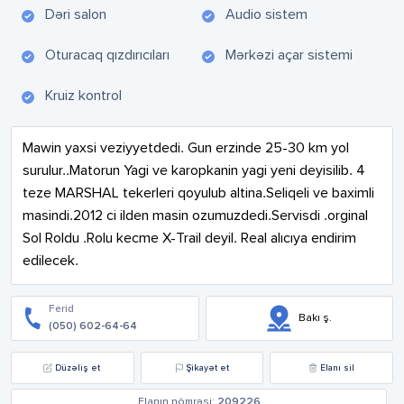
Dəri salon
Audio sistem
Oturacaq qızdırıcıları
Mərkəzi açar sistemi
Kruiz kontrol
Mawin yaxsi veziyyetdedi. Gun erzinde 25-30 km yol 
surulur..Matorun Yagi ve karopkanin yagi yeni deyisilib. 4 
teze MARSHAL tekerleri qoyulub altina.Seliqeli ve baximli 
masindi.2012 ci ilden masin ozumuzdedi.Servisdi .orginal 
Sol Roldu .Rolu kecme X-Trail deyil. Real alıcıya endirim 
edilecek.
Ferid
Bakı ş.
(050) 602-64-64
Düzəliş et
Şikayət et
Elanı sil
Elanın nömrəsi:
209226