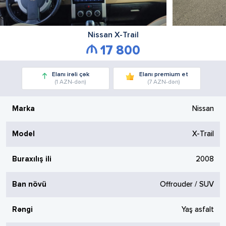
Nissan
X-Trail
17 800
Elanı irəli çək
Elanı premium et
(1 AZN-dən)
(7 AZN-dən)
Marka
Nissan
Model
X-Trail
Buraxılış ili
2008
Ban növü
Offrouder / SUV
Rəngi
Yaş asfalt