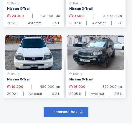
Bakı ş.
Bakı ş.
Nissan X-Trail
Nissan X-Trail
24 300
148 000
km
9 500
325 558
km
2012
il
Avtomat
2.5
L
2002
il
Avtomat
2
L
Bakı ş.
Bakı ş.
Nissan X-Trail
Nissan X-Trail
10 200
460 000
km
16 000
370 000
km
2002
il
Avtomat
0.2
L
2005
il
Avtomat
2.5
L
Hamısına bax