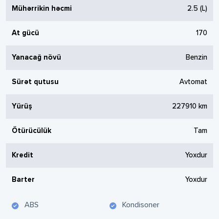
Mühərrikin həcmi
2.5
(L)
At gücü
170
Yanacağ növü
Benzin
Sürət qutusu
Avtomat
Yürüş
227910
km
Ötürücülük
Tam
Kredit
Yoxdur
Barter
Yoxdur
ABS
Kondisoner