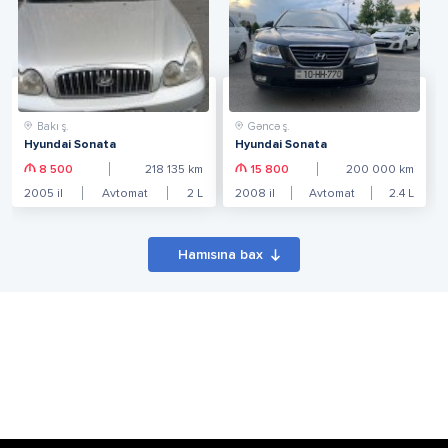
Bakı ş.
Gəncə ş.
Hyundai Sonata
Hyundai Sonata
8 500
218 135
km
15 800
200 000
km
2005
il
Avtomat
2
L
2008
il
Avtomat
2.4
L
Hamısına bax