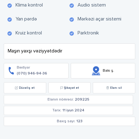
Klima kontrol
Audio sistem
Yan pərdə
Mərkəzi açar sistemi
Kruiz kontrol
Parktronik
Maşın yaxşı vəziyyətdədir
Bəxtiyar
Bakı ş.
(070) 946-94-36
Düzəliş et
Şikayət et
Elanı sil
Elanın nömrəsi:
209225
Tarix:
11 iyun 2024
Baxış sayı:
123