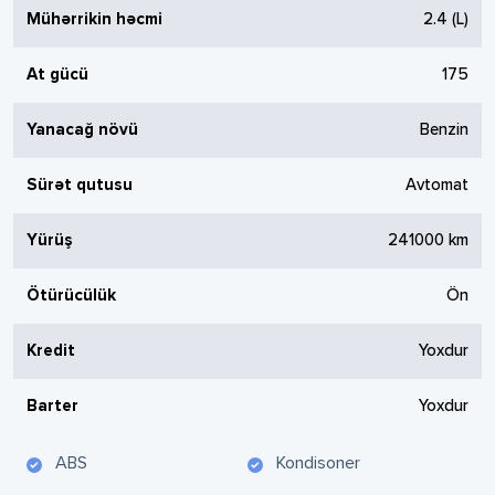
Mühərrikin həcmi
2.4
(L)
At gücü
175
Yanacağ növü
Benzin
Sürət qutusu
Avtomat
Yürüş
241000
km
Ötürücülük
Ön
Kredit
Yoxdur
Barter
Yoxdur
ABS
Kondisoner