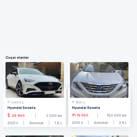
Oxşar elanlar
Gəncə ş.
Bakı ş.
Hyundai Sonata
Hyundai Sonata
$
19 500
163 000
km
29 900
2 000
km
2010
il
Avtomat
2.4
L
2021
il
Avtomat
1.6
L