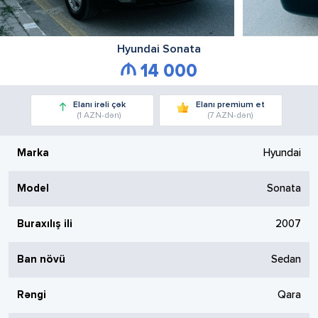
Hyundai
Sonata
14 000
Elanı irəli çək
Elanı premium et
(1 AZN-dən)
(7 AZN-dən)
Marka
Hyundai
Model
Sonata
Buraxılış ili
2007
Ban növü
Sedan
Rəngi
Qara