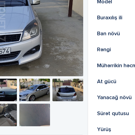
Model
Buraxılış ili
Ban növü
Rəngi
Mühərrikin həc
At gücü
Yanacağ növü
Sürət qutusu
Yürüş