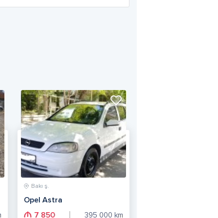
Bakı ş.
Opel Astra
7 850
m
395 000
km