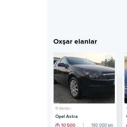
Oxşar elanlar
Bərdə r.
Opel Astra
10 500
190 000
km