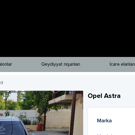
lonlar
Qeydiyyat nişanları
İcarə elanları
03
Opel
Astra
Marka