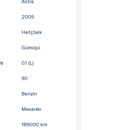
Astra
2009
Hetçbek
Gümüşü
mi
0.1
(L)
90
Benzin
Mexaniki
189000
km