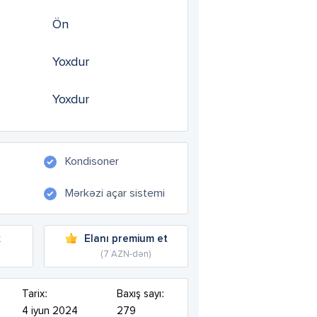
Ön
Yoxdur
Yoxdur
Kondisoner
Mərkəzi açar sistemi
k
Elanı premium et
(7 AZN-dən)
Tarix:
Baxış sayı:
4 iyun 2024
279