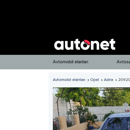
Avtomobil elanları
Avtosa
Avtomobil elanları
Opel
Astra
2092


