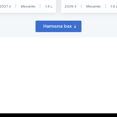
2007
il
Mexaniki
1.4
L
2006
il
Mexaniki
1.4
Hamısına bax