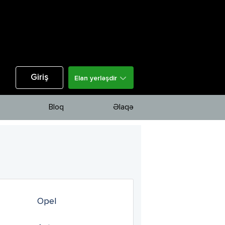
Giriş
Elan yerləşdir
Bloq
Əlaqə
Opel