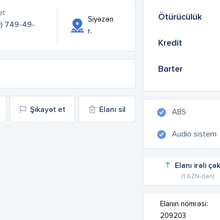
et
Ötürücülük
Siyəzən
) 749-49-
r.
Kredit
Barter
Şikayət et
Elanı sil
ABS
Audio sistem
Elanı irəli çə
(1 AZN-dən)
Elanın nömrəsi:
209203