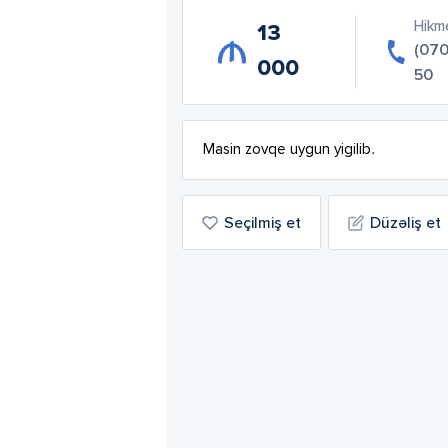
Hikm
13
(070
000
50
Masin zovqe uygun yigilib.
Seçilmiş et
Düzəliş et