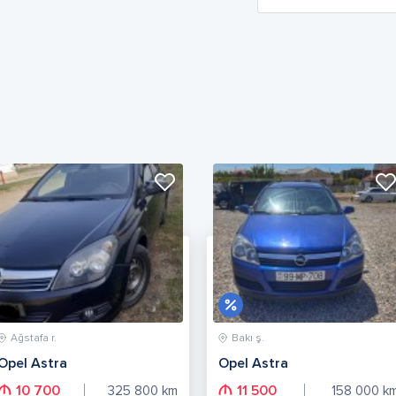
Ağstafa r.
Bakı ş.
Opel Astra
Opel Astra
10 700
11 500
325 800
km
158 000
k