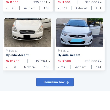
11 300
295 000
km
11 300
320 000
km
2007
il
Avtomat
1.6
L
2007
il
Avtomat
1.6
L
Bakı ş.
Bakı ş.
Hyundai Accent
Hyundai Accent
12 200
165 134
km
14 500
206 000
km
2008
il
Mexaniki
1.5
L
2011
il
Avtomat
1.4
L
Hamısına bax