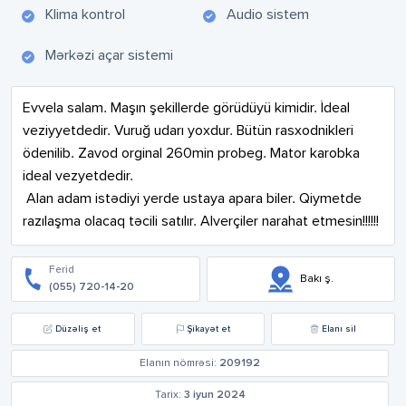
Klima kontrol
Audio sistem
Mərkəzi açar sistemi
Evvela salam. Maşın şekillerde görüdüyü kimidir. İdeal 
veziyyetdedir. Vuruğ udarı yoxdur. Bütün rasxodnikleri 
ödenilib. Zavod orginal 260min probeg. Mator karobka 
ideal vezyetdedir. 

 Alan adam istədiyi yerde ustaya apara biler. Qiymetde 
razılaşma olacaq təcili satılır. Alverçiler narahat etmesin!!!!!!
Ferid
Bakı ş.
(055) 720-14-20
Düzəliş et
Şikayət et
Elanı sil
Elanın nömrəsi:
209192
Tarix:
3 iyun 2024