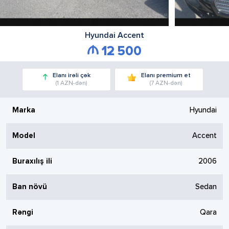
Hyundai
Accent
12 500
Elanı irəli çək
Elanı premium et
(1 AZN-dən)
(7 AZN-dən)
Marka
Hyundai
Model
Accent
Buraxılış ili
2006
Ban növü
Sedan
Rəngi
Qara