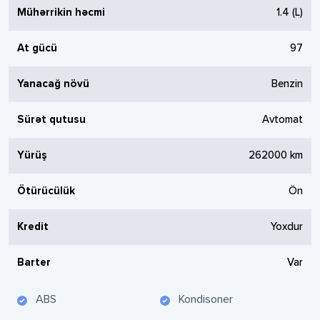
Mühərrikin həcmi
1.4
(L)
At gücü
97
Yanacağ növü
Benzin
Sürət qutusu
Avtomat
Yürüş
262000
km
Ötürücülük
Ön
Kredit
Yoxdur
Barter
Var
ABS
Kondisoner