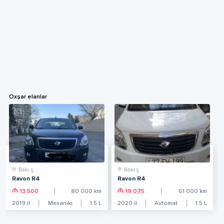
Oxşar elanlar
Bakı ş.
Bakı ş.
Ravon R4
Ravon R4
13 500
80 000
km
19 075
61 000
km
2019
il
Mexaniki
1.5
L
2020
il
Avtomat
1.5
L