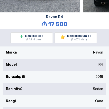
Ravon
R4
17 500
Elanı irəli çək
Elanı premium et
(1 AZN-dən)
(7 AZN-dən)
Marka
Ravon
Model
R4
Buraxılış ili
2019
Ban növü
Sedan
Rəngi
Qara