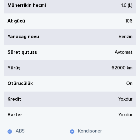
Mühərrikin həcmi
1.6
(L)
At gücü
106
Yanacağ növü
Benzin
Sürət qutusu
Avtomat
Yürüş
62000
km
Ötürücülük
Ön
Kredit
Yoxdur
Barter
Yoxdur
ABS
Kondisoner