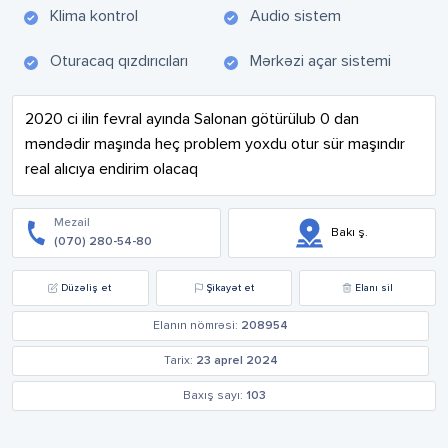
Klima kontrol
Audio sistem
Oturacaq qızdırıcıları
Mərkəzi açar sistemi
2020 ci ilin fevral ayında Salonan götürülub 0 dan 
məndədir maşında heç problem yoxdu otur sür maşındır 
real alıcıya endirim olacaq
Mezail
Bakı ş.
(070) 280-54-80
Düzəliş et
Şikayət et
Elanı sil
Elanın nömrəsi:
208954
Tarix:
23 aprel 2024
Baxış sayı:
103