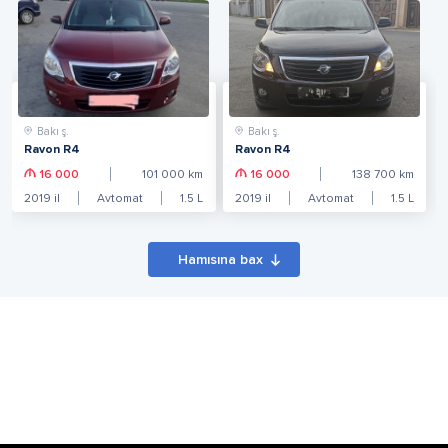
Bakı ş.
Bakı ş.
Ravon R4
Ravon R4
16 000
101 000
km
16 000
138 700
km
2019
il
Avtomat
1.5
L
2019
il
Avtomat
1.5
L
Hamısına bax