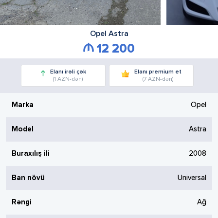
Opel
Astra
12 200
Elanı irəli çək
Elanı premium et
(1 AZN-dən)
(7 AZN-dən)
Marka
Opel
Model
Astra
Buraxılış ili
2008
Ban növü
Universal
Rəngi
Ağ