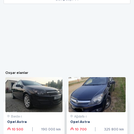
Oxşar elanlar
Bərdə r.
Ağstafa r.
Opel Astra
Opel Astra
10 500
190 000
km
10 700
325 800
km