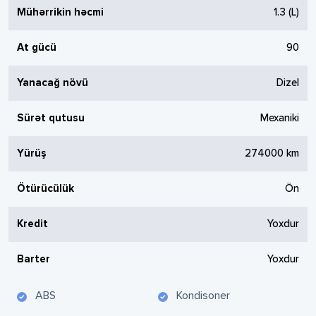
Mühərrikin həcmi
1.3
(L)
At gücü
90
Yanacağ növü
Dizel
Sürət qutusu
Mexaniki
Yürüş
274000
km
Ötürücülük
Ön
Kredit
Yoxdur
Barter
Yoxdur
ABS
Kondisoner