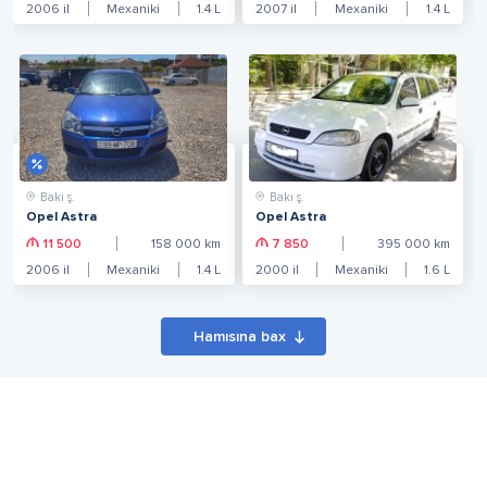
2006
il
Mexaniki
1.4
L
2007
il
Mexaniki
1.4
L
Bakı ş.
Bakı ş.
Opel Astra
Opel Astra
11 500
158 000
km
7 850
395 000
km
2006
il
Mexaniki
1.4
L
2000
il
Mexaniki
1.6
L
Hamısına bax