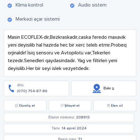
Klima kontrol
Audio sistem
Mərkəzi açar sistemi
Masin ECOFLEX-dir,Bezkraskadir,caska feredo maxavik 
yeni deyisilib hal hazirda hec bir xerc teleb etmir.Probeq 
orjinaldir! İsiq sensoru ve Avtopilotu var,Tekerleri 
tezedir.Senedleri qaydasindadir. Yag ve filtirleri yeni 
deyisilib.Her bir seyi islek vezyetdedir.
Əlis
Bakı ş.
(070) 754-87-86
Düzəliş et
Şikayət et
Elanı sil
Elanın nömrəsi:
208913
Tarix:
14 aprel 2024
Baxış sayı:
71