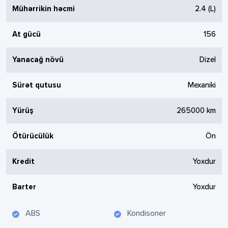
Mühərrikin həcmi
2.4
(L)
At gücü
156
Yanacağ növü
Dizel
Sürət qutusu
Mexaniki
Yürüş
265000
km
Ötürücülük
Ön
Kredit
Yoxdur
Barter
Yoxdur
ABS
Kondisoner