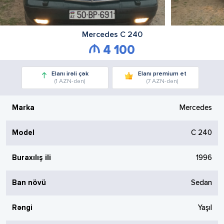
Mercedes
C 240
4 100
Elanı irəli çək
Elanı premium et
(1 AZN-dən)
(7 AZN-dən)
Marka
Mercedes
Model
C 240
Buraxılış ili
1996
Ban növü
Sedan
Rəngi
Yaşıl