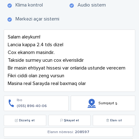
Klima kontrol
Audio sistem
Mərkəzi açar sistemi
Salam aleykum!

Lancia kappa 2.4 tds dizel 

Cox ekanom masindir.

Takside surmey ucun cox elverislidir 

Bir masin ehtiyyat hissesi var onlarida ustunde verecem

Fikri ciddi olan zeng vursun

Masina real Sarayda real baxmaq olar
Ibo
Sumqayıt ş.
(055) 896-40-06
Düzəliş et
Şikayət et
Elanı sil
Elanın nömrəsi:
208597