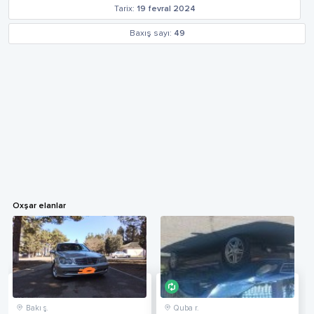
Tarix:
19 fevral 2024
Baxış sayı:
49
Oxşar elanlar
Bakı ş.
Quba r.