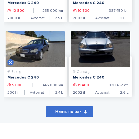
Mercedes C 240
Mercedes C 240
10 800
255 000
km
10 500
387 450
km
2000
il
Avtomat
2.5
L
2002
il
Avtomat
2.6
L
Bakı ş.
Gəncə ş.
Mercedes C 240
Mercedes C 240
5 000
446 000
km
11 400
338 452
km
2001
il
Avtomat
2.4
L
2002
il
Avtomat
2.6
L
Hamısına bax