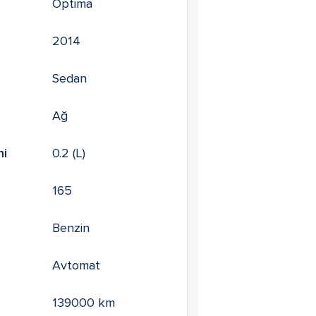
Optima
2014
Sedan
Ağ
mi
0.2
(L)
165
Benzin
Avtomat
139000
km