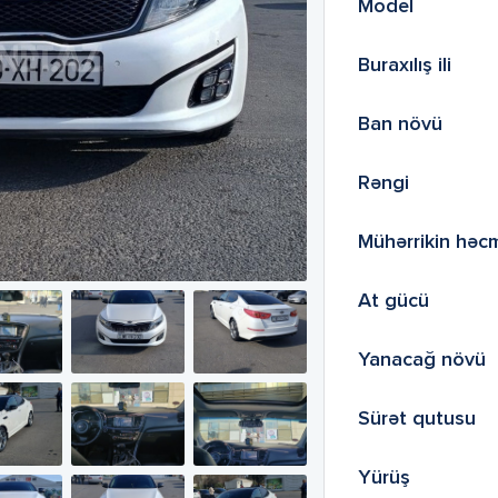
Model
Buraxılış ili
Ban növü
Rəngi
Mühərrikin həc
At gücü
Yanacağ növü
Sürət qutusu
Yürüş