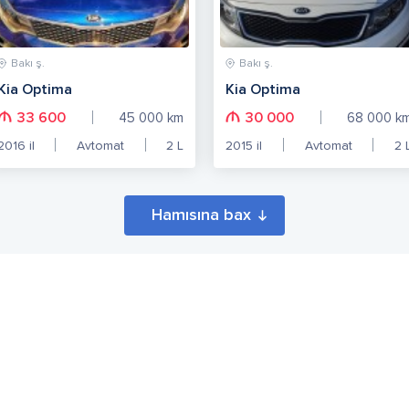
Bakı ş.
Bakı ş.
Kia Optima
Kia Optima
33 600
30 000
45 000
km
68 000
k
2016
il
Avtomat
2
L
2015
il
Avtomat
2
Hamısına bax