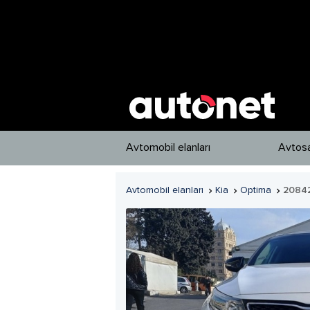
Avtomobil elanları
Avtosa
Avtomobil elanları
Kia
Optima
2084


