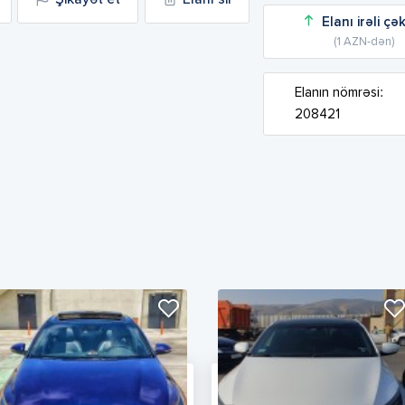
Elanı irəli çə
(1 AZN-dən)
Elanın nömrəsi:
208421