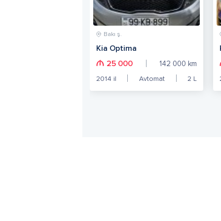
Bakı ş.
Kia Optima
25 000
142 000
km
2014
il
Avtomat
2
L