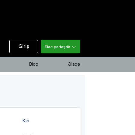
Giriş
Elan yerləşdir
Bloq
Əlaqə
Kia