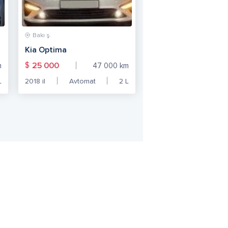
Bakı ş.
Kia Optima
$
25 000
m
47 000
km
L
2018
il
Avtomat
2
L