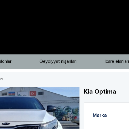
lonlar
Qeydiyyat nişanları
İcarə elanları
21
Kia
Optima
Marka