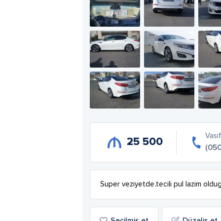
Vasi
25 500
(05
Super veziyetde.tecili pul lazim oldu
Seçilmiş et
Düzəliş et