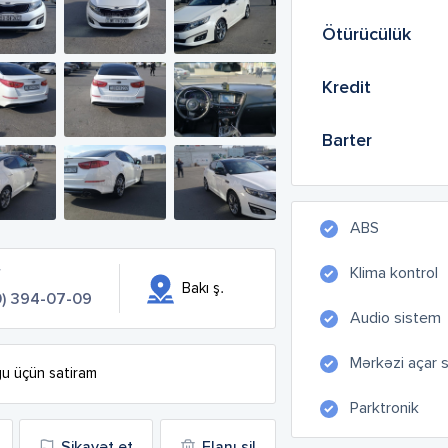
Ötürücülük
Kredit
Barter
ABS
Klima kontrol
f
Bakı ş.
0) 394-07-09
Audio sistem
Mərkəzi açar 
gu üçün satiram
Parktronik
Şikayət et
Elanı sil