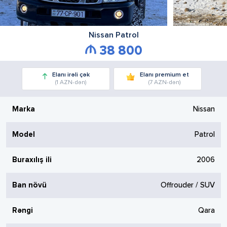
Nissan
Patrol
38 800
Elanı irəli çək
Elanı premium et
(1 AZN-dən)
(7 AZN-dən)
Marka
Nissan
Model
Patrol
Buraxılış ili
2006
Ban növü
Offrouder / SUV
Rəngi
Qara