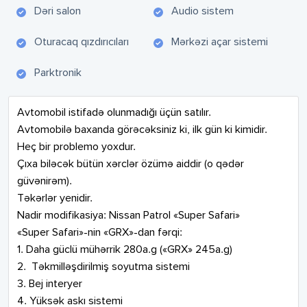
Dəri salon
Audio sistem
Oturacaq qızdırıcıları
Mərkəzi açar sistemi
Parktronik
Avtomobil istifadə olunmadığı üçün satılır.

Avtomobilə baxanda görəcəksiniz ki, ilk gün ki kimidir.

Heç bir problemo yoxdur.

Çıxa biləcək bütün xərclər özümə aiddir (o qədər 
güvənirəm).

Təkərlər yenidir.

Nadir modifikasiya: Nissan Patrol «Super Safari»

«Super Safari»-nin «GRX»-dan fərqi:

1. Daha güclü mühərrik 280a.g («GRX» 245a.g)

2. ⁠ Təkmilləşdirilmiş soyutma sistemi

3. Bej interyer

4. ⁠Yüksək askı sistemi
