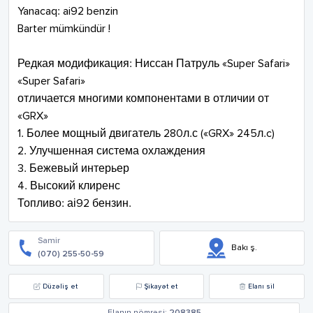
Yanacaq: ai92 benzin

Barter mümkündür !

Редкая модификация: Ниссан Патруль «Super Safari»

«Super Safari»

отличается многими компонентами в отличии от 
«GRX»

1. Более мощный двигатель 280л.с («GRX» 245л.c)

2. Улучшенная система охлаждения

3. Бежевый интерьер

4. Высокий клиренс

Топливо: аі92 бензин.
Samir
Bakı ş.
(070) 255-50-59
Düzəliş et
Şikayət et
Elanı sil
Elanın nömrəsi:
208385