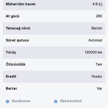
Mühərrikin həcmi
4.8
(L)
At gücü
280
Yanacağ növü
Benzin
Sürət qutusu
Avtomat
Yürüş
130000
km
Ötürücülük
Tam
Kredit
Yoxdur
Barter
Var
Kondisoner
Klima kontrol