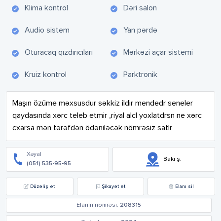
Klima kontrol
Dəri salon
Audio sistem
Yan pərdə
Oturacaq qızdırıcıları
Mərkəzi açar sistemi
Kruiz kontrol
Parktronik
Maşın özüme məxsusdur səkkiz ildir mendedr seneler 
qaydasında xərc teleb etmir ,riyal alcl yoxlatdrsn ne xərc 
cxarsa mən tərəfdən ödəniləcək nömrəsiz satlr
Xəyal
Bakı ş.
(051) 535-95-95
Düzəliş et
Şikayət et
Elanı sil
Elanın nömrəsi:
208315