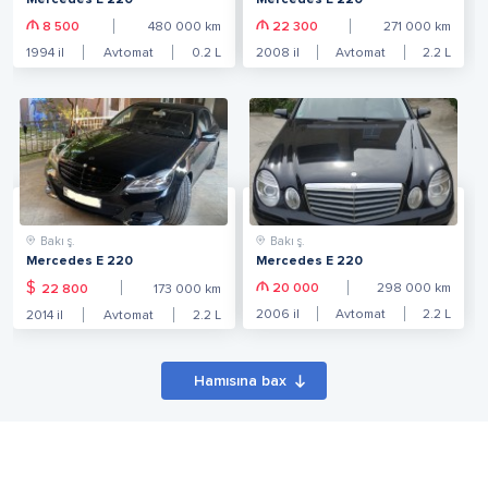
Mercedes E 220
Mercedes E 220
8 500
480 000
km
22 300
271 000
km
1994
il
Avtomat
0.2
L
2008
il
Avtomat
2.2
L
Bakı ş.
Bakı ş.
Mercedes E 220
Mercedes E 220
$
20 000
298 000
km
22 800
173 000
km
2006
il
Avtomat
2.2
L
2014
il
Avtomat
2.2
L
Hamısına bax