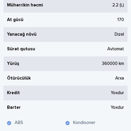
Mühərrikin həcmi
2.2
(L)
At gücü
170
Yanacağ növü
Dizel
Sürət qutusu
Avtomat
Yürüş
360000
km
Ötürücülük
Arxa
Kredit
Yoxdur
Barter
Yoxdur
ABS
Kondisoner