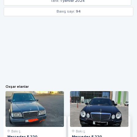
Tarix:
1 yanvar 2024
Baxış sayı:
94
Oxşar elanlar
Bakı ş.
Bakı ş.