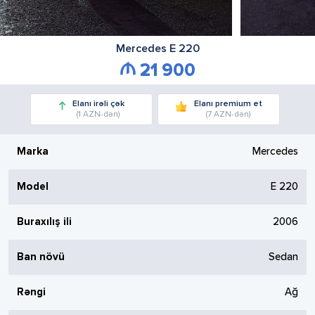
Mercedes
E 220
21 900
Elanı irəli çək
Elanı premium et
(1 AZN-dən)
(7 AZN-dən)
Marka
Mercedes
Model
E 220
Buraxılış ili
2006
Ban növü
Sedan
Rəngi
Ağ