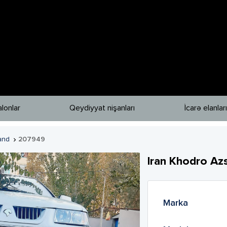
lonlar
Qeydiyyat nişanları
İcarə elanları
and
207949

Iran Khodro
Az
Marka