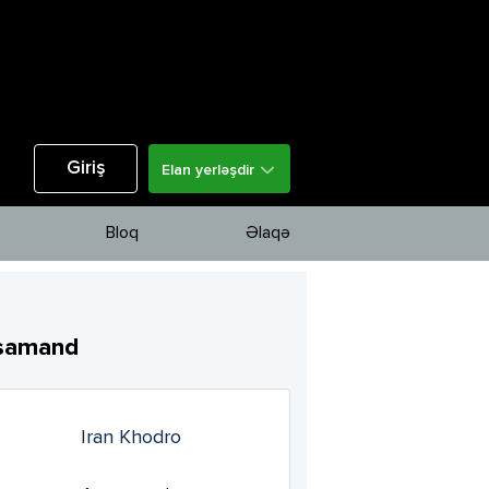
Giriş
Elan yerləşdir
Bloq
Əlaqə
samand
Iran Khodro