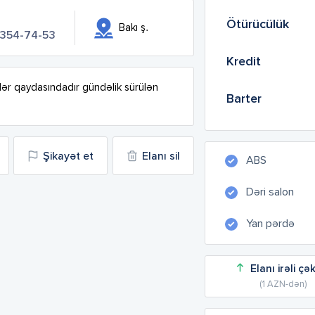
Ötürücülük
Bakı ş.
 354-74-53
Kredit
ər qaydasındadır gündəlik sürülən 
Barter
Şikayət et
Elanı sil
ABS
Dəri salon
Yan pərdə
Elanı irəli çə
(1 AZN-dən)