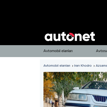
Avtomobil elanları
Avtosa
Avtomobil elanları
Iran Khodro
Azsam

