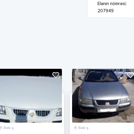
Elanın nömrəsi:
207949
Bakı ş.
Bakı ş.