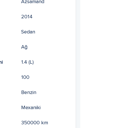
Azsamand
2014
Sedan
Ağ
mi
1.4
(L)
100
Benzin
Mexaniki
350000
km