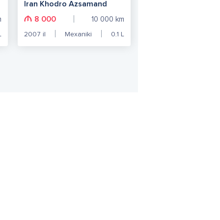
Iran Khodro Azsamand
8 000
m
10 000
km
L
2007
il
Mexaniki
0.1
L