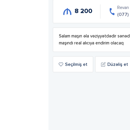
Revan
8 200
(077)
Salam maşın əla vəziyyətdədir sənədl
maşındı real alıcıya endirim olacaq
Seçilmiş et
Düzəliş et