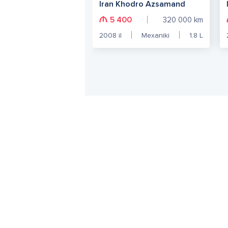
Iran Khodro Azsamand
5 400
320 000
km
2008
il
Mexaniki
1.8
L