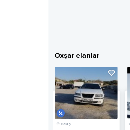
Oxşar elanlar
Bakı ş.