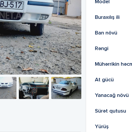
Model
Buraxılış ili
Ban növü
Rəngi
Mühərrikin həc
At gücü
Yanacağ növü
Sürət qutusu
Yürüş