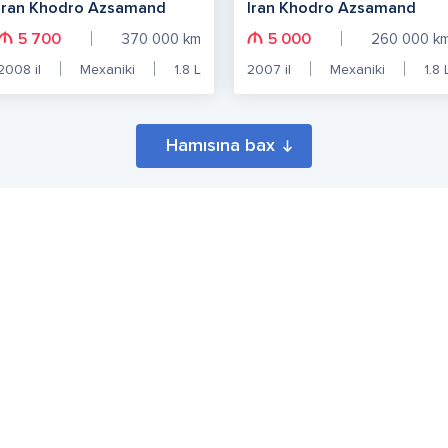
Iran Khodro Azsamand
Iran Khodro Azsamand
5 700
5 000
370 000
km
260 000
k
2008
il
Mexaniki
1.8
L
2007
il
Mexaniki
1.8
Hamısına bax