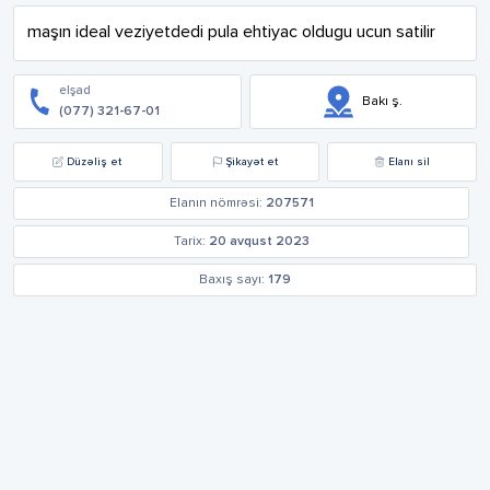
maşın ideal veziyetdedi pula ehtiyac oldugu ucun satilir
elşad
Bakı ş.
(077) 321-67-01
Düzəliş et
Şikayət et
Elanı sil
Elanın nömrəsi:
207571
Tarix:
20 avqust 2023
Baxış sayı:
179