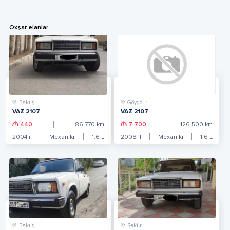
Oxşar elanlar
Bakı ş.
Göygöl r.
VAZ 2107
VAZ 2107
440
86 770
km
7 700
126 500
km
2004
il
Mexaniki
1.6
L
2008
il
Mexaniki
1.6
L
Bakı ş.
Şəki r.