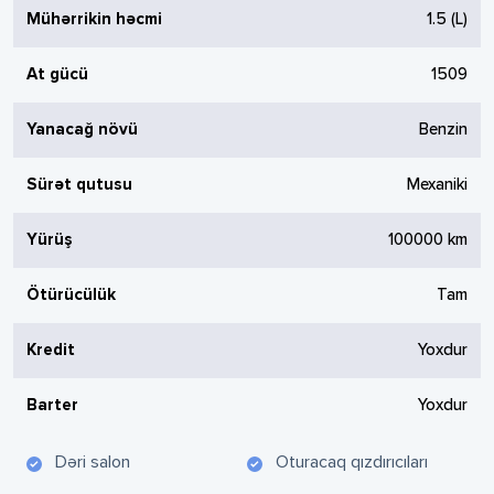
Mühərrikin həcmi
1.5
(L)
At gücü
1509
Yanacağ növü
Benzin
Sürət qutusu
Mexaniki
Yürüş
100000
km
Ötürücülük
Tam
Kredit
Yoxdur
Barter
Yoxdur
Dəri salon
Oturacaq qızdırıcıları