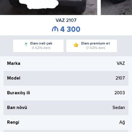
VAZ
2107
4 300
Elanı irəli çək
Elanı premium et
(1 AZN-dən)
(7 AZN-dən)
Marka
VAZ
Model
2107
Buraxılış ili
2003
Ban növü
Sedan
Rəngi
Ağ