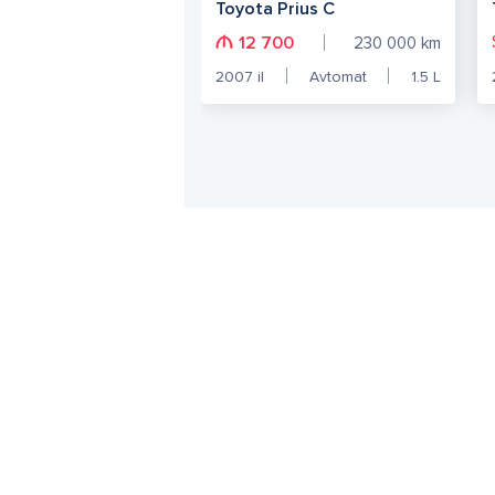
Toyota Prius C
12 700
230 000
km
2007
il
Avtomat
1.5
L