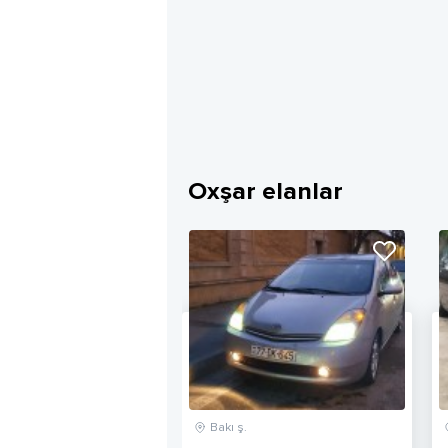
Oxşar elanlar
Bakı ş.