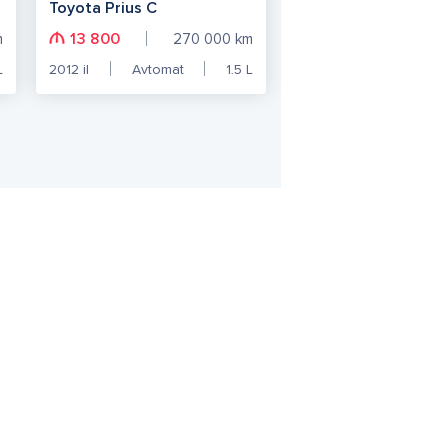
Toyota Prius C
13 800
m
270 000
km
L
2012
il
Avtomat
1.5
L