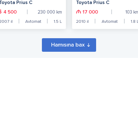
Toyota Prius C
Toyota Prius C
$
4 500
17 000
230 000
km
103
k
2007
il
Avtomat
1.5
L
2010
il
Avtomat
1.8
Hamısına bax