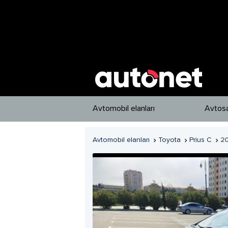
Avtomobil elanları
Avtosa
Avtomobil elanları
Toyota
Prius C
2


