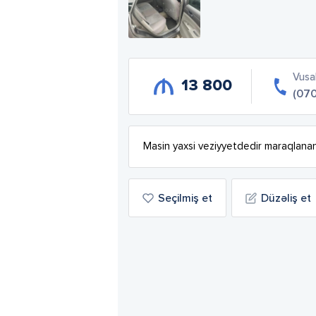
Vusa
13 800
(070
Masin yaxsi veziyyetdedir maraqlananl
Seçilmiş et
Düzəliş et