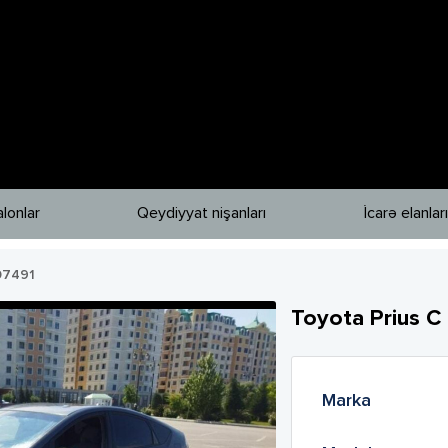
lonlar
Qeydiyyat nişanları
İcarə elanları
07491
Toyota
Prius C
Marka