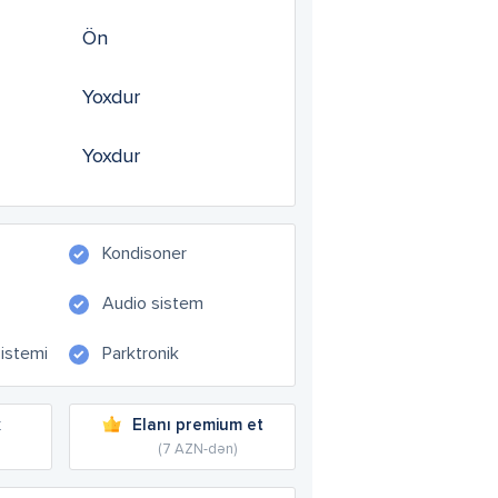
Ön
Yoxdur
Yoxdur
Kondisoner
Audio sistem
sistemi
Parktronik
k
Elanı premium et
(7 AZN-dən)