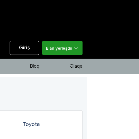
Giriş
Elan yerləşdir
Bloq
Əlaqə
Toyota