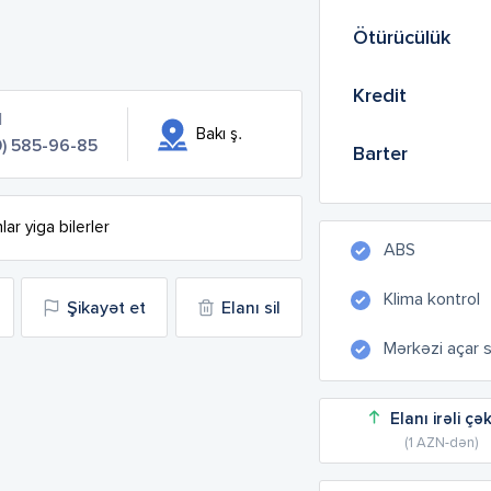
Ötürücülük
Kredit
l
Bakı ş.
) 585-96-85
Barter
ar yiga bilerler
ABS
Klima kontrol
Şikayət et
Elanı sil
Mərkəzi açar 
Elanı irəli çə
(1 AZN-dən)