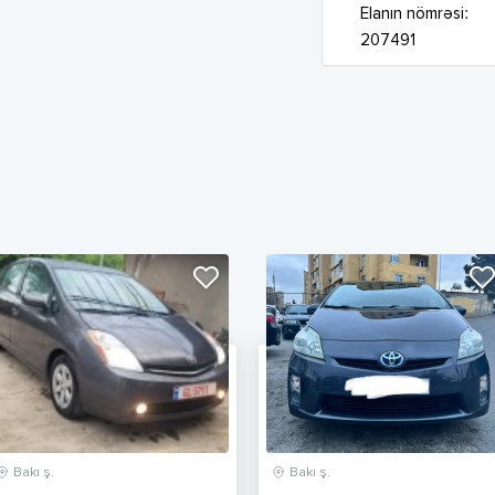
Elanın nömrəsi:
207491
Bakı ş.
Bakı ş.