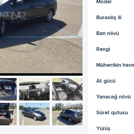
Model
Buraxılış ili
Ban növü
Rəngi
Mühərrikin həc
At gücü
Yanacağ növü
Sürət qutusu
Yürüş