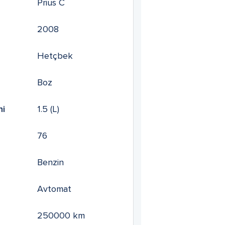
Prius C
2008
Hetçbek
Boz
mi
1.5
(L)
76
Benzin
Avtomat
250000
km