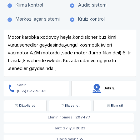
Klima kontrol
Audio sistem
Mərkəzi açar sistemi
Kruiz kontrol
Motor karobka xodovoy heyla,kondisioner buz kimi 
vurur,senedler gaydasinda,yungul kosmetik iwleri 
var,motor AZM motordu ,sade motor (turbo filan deil) 6litr 
trasda,8 weherde iwledir. Kuzada udar vurug yoxtu 
.senedler gaydasinda ,
Sabir
Bakı ş.
(055) 622-93-65
Düzəliş et
Şikayət et
Elanı sil
Elanın nömrəsi:
207477
Tarix:
27 iyul 2023
Baxış sayı:
165