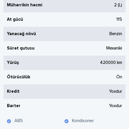
Mühərrikin həcmi
2
(L)
At gücü
115
Yanacağ növü
Benzin
Sürət qutusu
Mexaniki
Yürüş
420000
km
Ötürücülük
Ön
Kredit
Yoxdur
Barter
Yoxdur
ABS
Kondisoner