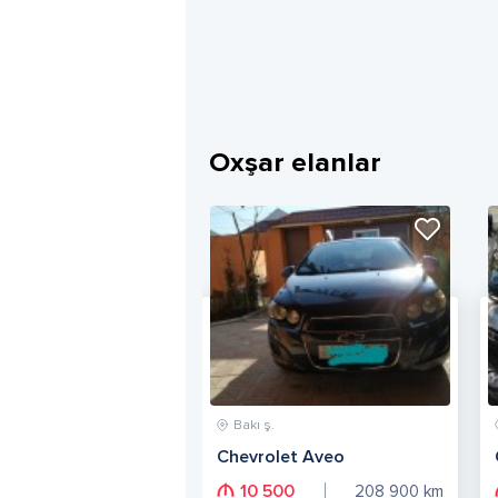
Oxşar elanlar
Bakı ş.
Chevrolet Aveo
10 500
208 900
km