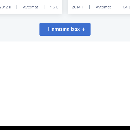
2012
il
Avtomat
1.6
L
2014
il
Avtomat
1.4
Hamısına bax