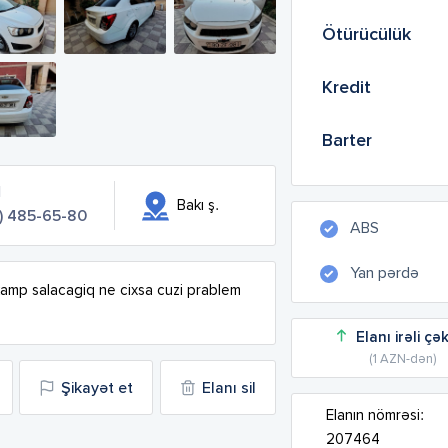
Ötürücülük
Kredit
Barter
d
Bakı ş.
) 485-65-80
ABS
Yan pərdə
amp salacagiq ne cixsa cuzi prablem 
Elanı irəli çə
(1 AZN-dən)
Şikayət et
Elanı sil
Elanın nömrəsi:
207464