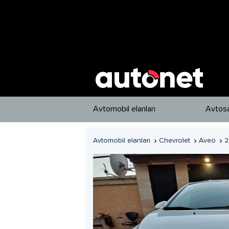
Avtomobil elanları
Avtosa
Avtomobil elanları
Chevrolet
Aveo
2


