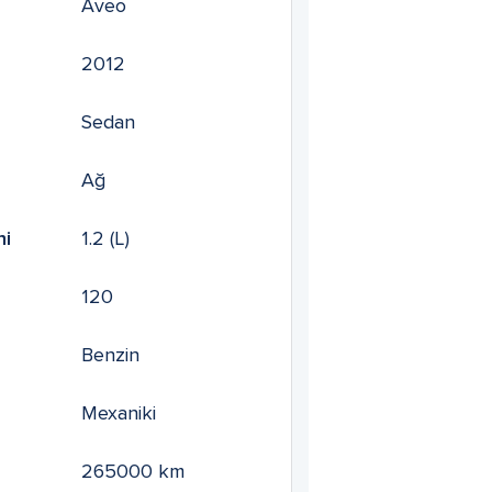
Aveo
2012
Sedan
Ağ
mi
1.2
(L)
120
Benzin
Mexaniki
265000
km