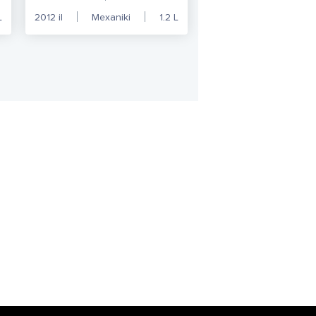
L
2012
il
Mexaniki
1.2
L