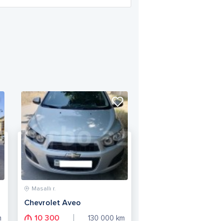
Masallı r.
Chevrolet Aveo
10 300
m
130 000
km