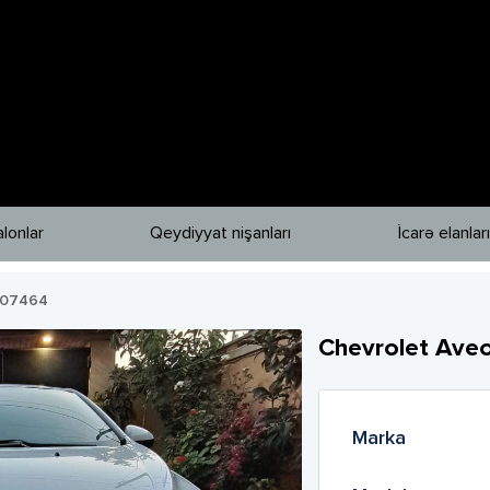
lonlar
Qeydiyyat nişanları
İcarə elanları
07464
Chevrolet
Ave
Marka