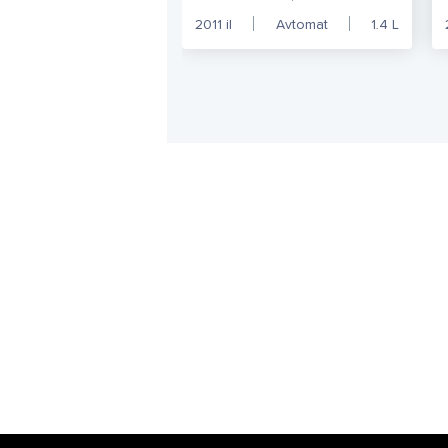
2011
il
Avtomat
1.4
L