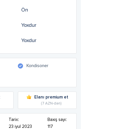
Ön
Yoxdur
Yoxdur
Kondisoner
k
Elanı premium et
(7 AZN-dən)
Tarix:
Baxış sayı:
23 iyul 2023
117