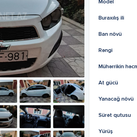
Model
Buraxılış ili
Ban növü
Rəngi
Mühərrikin həc
At gücü
Yanacağ növü
Sürət qutusu
Yürüş