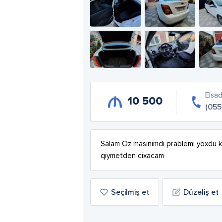
Elsa
10 500
(055
Salam Oz masinimdi prablemi yoxdu k
qiymetden cixacam
Seçilmiş et
Düzəliş et