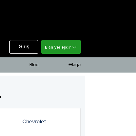
Giriş
Elan yerləşdir
Bloq
Əlaqə
o
Chevrolet