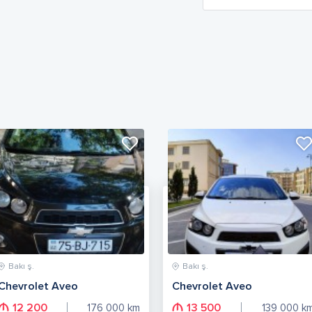
Bakı ş.
Bakı ş.
Chevrolet Aveo
Chevrolet Aveo
12 200
13 500
176 000
km
139 000
k