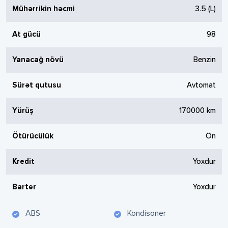
Mühərrikin həcmi
3.5
(L)
At gücü
98
Yanacağ növü
Benzin
Sürət qutusu
Avtomat
Yürüş
170000
km
Ötürücülük
Ön
Kredit
Yoxdur
Barter
Yoxdur
ABS
Kondisoner