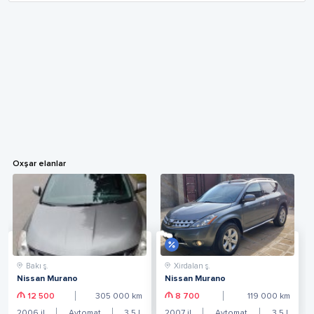
Oxşar elanlar
Bakı ş.
Xirdalan ş.
Nissan Murano
Nissan Murano
12 500
305 000
km
8 700
119 000
km
2006
il
Avtomat
3.5
L
2007
il
Avtomat
3.5
L