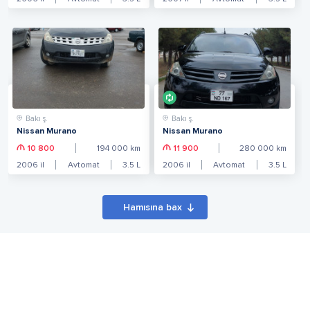
Bakı ş.
Bakı ş.
Nissan Murano
Nissan Murano
10 800
194 000
km
11 900
280 000
km
2006
il
Avtomat
3.5
L
2006
il
Avtomat
3.5
L
Hamısına bax