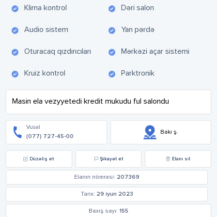
Klima kontrol
Dəri salon
Audio sistem
Yan pərdə
Oturacaq qızdırıcıları
Mərkəzi açar sistemi
Kruiz kontrol
Parktronik
Masin ela vezyyetedi kredit mukudu ful salondu
Vusal
Bakı ş.
(077) 727-45-00
Düzəliş et
Şikayət et
Elanı sil
Elanın nömrəsi:
207369
Tarix:
29 iyun 2023
Baxış sayı:
155