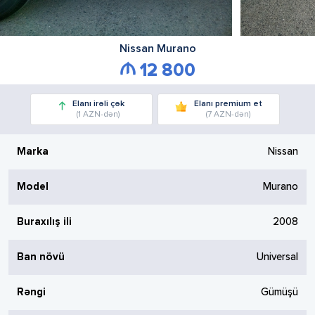
Nissan
Murano
12 800
Elanı irəli çək
Elanı premium et
(1 AZN-dən)
(7 AZN-dən)
Marka
Nissan
Model
Murano
Buraxılış ili
2008
Ban növü
Universal
Rəngi
Gümüşü