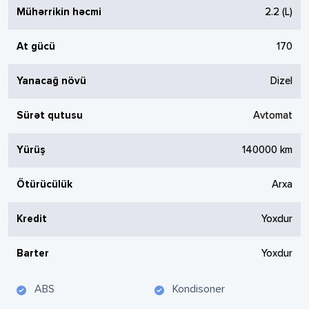
Mühərrikin həcmi
2.2
(L)
At gücü
170
Yanacağ növü
Dizel
Sürət qutusu
Avtomat
Yürüş
140000
km
Ötürücülük
Arxa
Kredit
Yoxdur
Barter
Yoxdur
ABS
Kondisoner