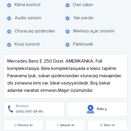
Klima kontrol
Dəri salon
Audio sistem
Yan pərdə
Oturacaq qızdırıcıları
Mərkəzi açar sistemi
Kruiz kontrol
Parktronik
Mercedes Benz E 250 Dizel. AMERIKANKA. Full 
komplekstasiya. Belə komplektasiyada e klass tapılmır. 
Panarama lyuk, sükan qızdırıcısından oturacaq masajından 
ölü zonasına kimi var. İdeal vəziyyətdədir. Boş bekar 
adamlar narahat etməsin.Maşın özümündür.
Bextiyar
Bakı ş.
(055) 655-38-95
Düzəliş et
Şikayət et
Elanı sil