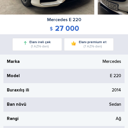
Mercedes
E 220
27 000
Elanı irəli çək
Elanı premium et
(1 AZN-dən)
(7 AZN-dən)
Marka
Mercedes
Model
E 220
Buraxılış ili
2014
Ban növü
Sedan
Rəngi
Ağ