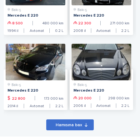
Bakı ş.
Bakı ş.
Mercedes E 220
Mercedes E 220
8 500
480 000
km
22 300
271 000
km
1994
il
Avtomat
0.2
L
2008
il
Avtomat
2.2
L
Bakı ş.
Bakı ş.
Mercedes E 220
Mercedes E 220
$
20 000
298 000
km
22 800
173 000
km
2006
il
Avtomat
2.2
L
2014
il
Avtomat
2.2
L
Hamısına bax