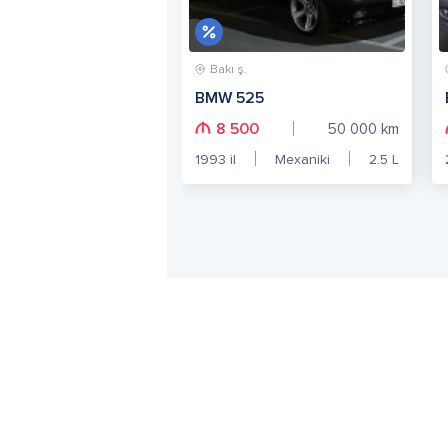
Bakı ş.
BMW 525
8 500
50 000
km
1993
il
Mexaniki
2.5
L