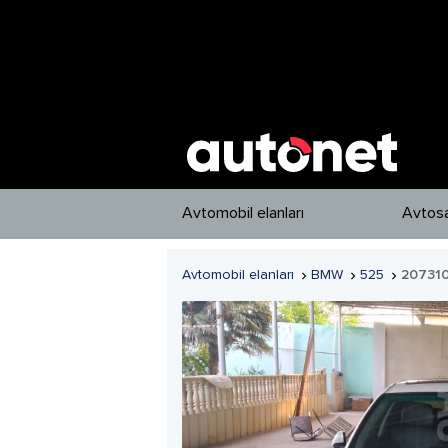
Avtomobil elanları
Avtosa
Avtomobil elanları
BMW
525
20731


