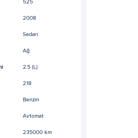
525
2008
Sedan
Ağ
mi
2.5
(L)
218
Benzin
Avtomat
235000
km