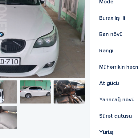
Model
Buraxılış ili
Ban növü
Rəngi
Mühərrikin həc
At gücü
Yanacağ növü
Sürət qutusu
Yürüş