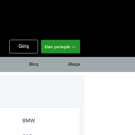
Giriş
Elan yerləşdir
Bloq
Əlaqə
BMW