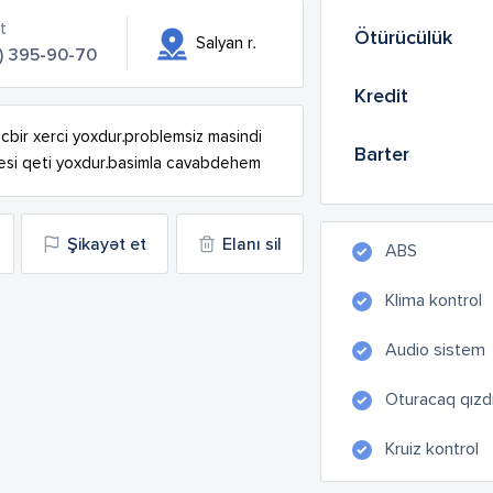
t
Ötürücülük
Salyan r.
1) 395-90-70
Kredit
cbir xerci yoxdur.problemsiz masindi 
Barter
mesi qeti yoxdur.basimla cavabdehem
Şikayət et
Elanı sil
ABS
Klima kontrol
Audio sistem
Oturacaq qızdır
Kruiz kontrol