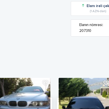
Elanı irəli çə
(1 AZN-dən)
Elanın nömrəsi:
207310