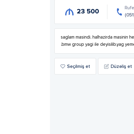
Rufe
23 500
(05
saglam masindi. halhazirda masinin he
.bmw group yagi ile deyisilib.yag ye
Seçilmiş et
Düzəliş et