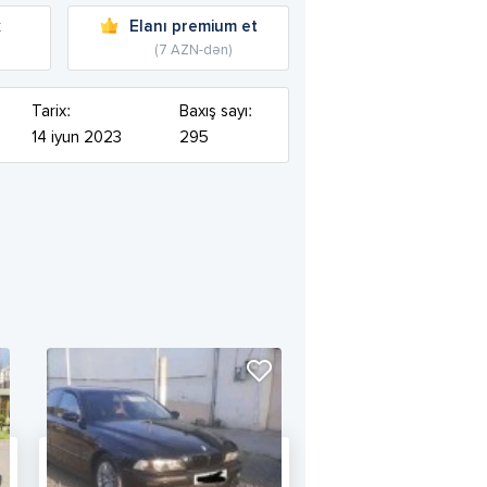
k
Elanı premium et
(7 AZN-dən)
Tarix:
Baxış sayı:
14 iyun 2023
295