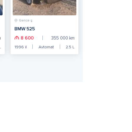
Gəncə ş.
BMW 525
8 600
m
355 000
km
L
1996
il
Avtomat
2.5
L