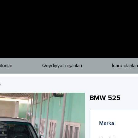
lonlar
Qeydiyyat nişanları
İcarə elanları
0
BMW
525
Marka