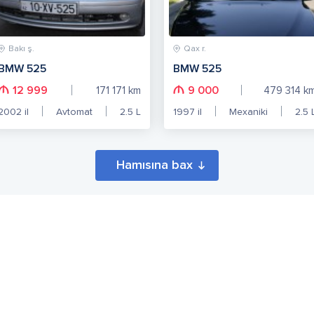
Bakı ş.
Qax r.
BMW 525
BMW 525
12 999
9 000
171 171
km
479 314
k
2002
il
Avtomat
2.5
L
1997
il
Mexaniki
2.5
Hamısına bax