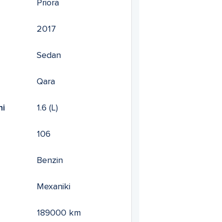
Priora
2017
Sedan
Qara
mi
1.6
(L)
106
Benzin
Mexaniki
189000
km