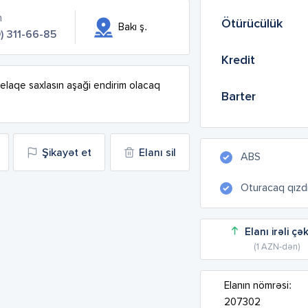
n
Ötürücülük
Bakı ş.
) 311-66-85
Kredit
elaqe saxlasın aşaği endirim olacaq 
Barter
Şikayət et
Elanı sil
ABS
Oturacaq qızdır
Elanı irəli çə
(1 AZN-dən)
Elanın nömrəsi:
207302