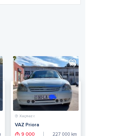
Xaçmaz r.
VAZ Priora
9 000
m
227 000
km