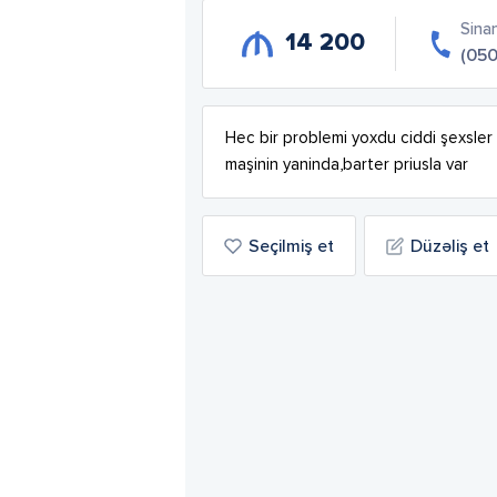
Sina
14 200
(050
Hec bir problemi yoxdu ciddi şexsler 
maşinin yaninda,barter priusla var
Seçilmiş et
Düzəliş et