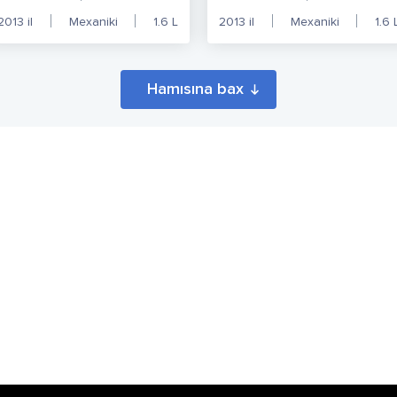
2013
il
Mexaniki
1.6
L
2013
il
Mexaniki
1.6
Hamısına bax