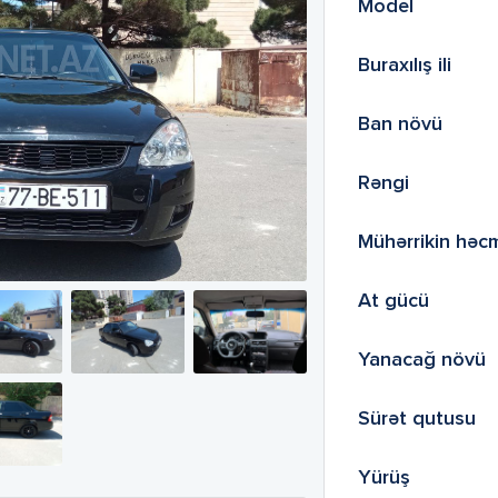
Model
Buraxılış ili
Ban növü
Rəngi
Mühərrikin həc
At gücü
Yanacağ növü
Sürət qutusu
Yürüş