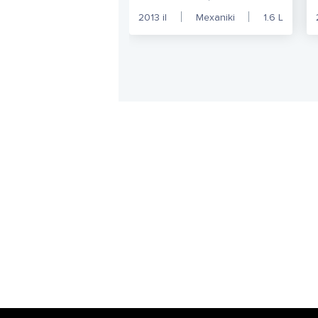
2013
il
Mexaniki
1.6
L