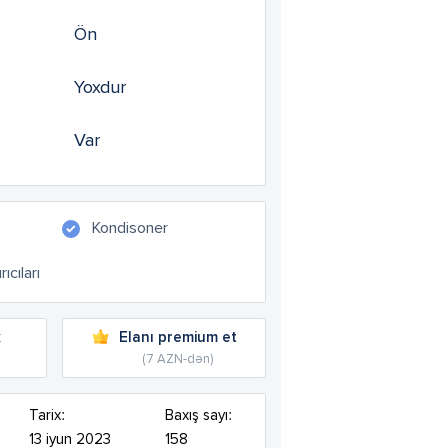
Ön
Yoxdur
Var
Kondisoner
ıcıları
k
Elanı premium et
(7 AZN-dən)
Tarix:
Baxış sayı:
13 iyun 2023
158