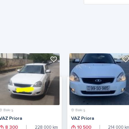
Bakı ş.
Bakı ş.
VAZ Priora
VAZ Priora
8 300
10 500
228 000
km
214 000
k