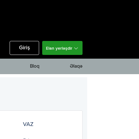
Giriş
Elan yerləşdir
Bloq
Əlaqə
VAZ