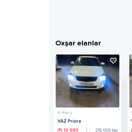
Oxşar elanlar
Bakı ş.
VAZ Priora
10 900
216 000
km