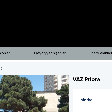
lonlar
Qeydiyyat nişanları
İcarə elanları
02
VAZ
Priora
Marka