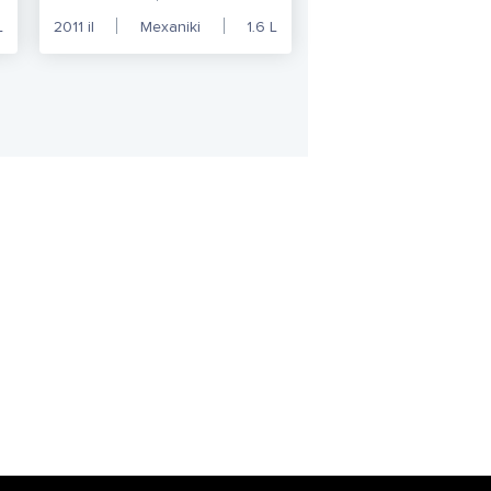
L
2011
il
Mexaniki
1.6
L