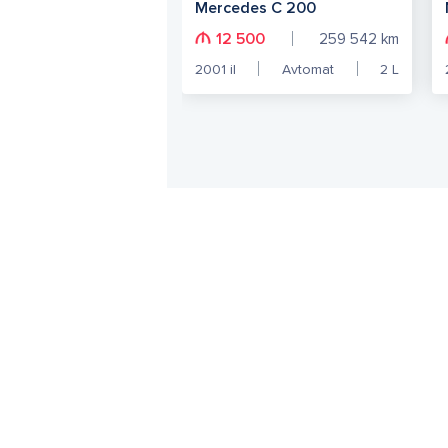
Mercedes C 200
12 500
259 542
km
2001
il
Avtomat
2
L