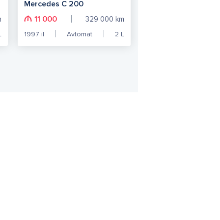
Mercedes C 200
11 000
m
329 000
km
L
1997
il
Avtomat
2
L