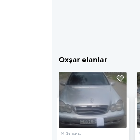
Oxşar elanlar
Gəncə ş.