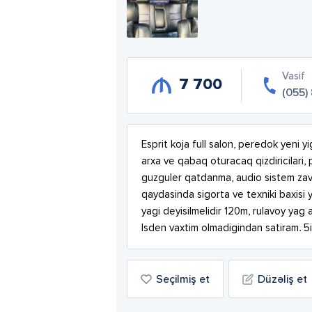
Vasif
7 700
(055)
Esprit koja full salon, peredok yeni yi
arxa ve qabaq oturacaq qizdiricilari, 
guzguler qatdanma, audio sistem zavod
qaydasinda sigorta ve texniki baxisi 
yagi deyisilmelidir 120m, rulavoy yag 
Isden vaxtim olmadigindan satiram. 5
Seçilmiş et
Düzəliş et