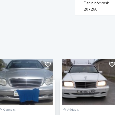
Elanın nömrəsi:
207260
Gəncə ş.
Ağdaş r.