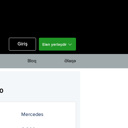
Giriş
Elan yerləşdir
Bloq
Əlaqə
0
Mercedes