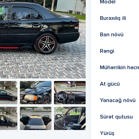
Model
Buraxılış ili
Ban növü
Rəngi
Mühərrikin həc
At gücü
Yanacağ növü
Sürət qutusu
Yürüş