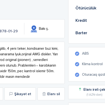
Ötürücülük
Kredit
Bakı ş.
 878-01-29
Barter
gilib, 4 yeni teker, kondisaner buz kimi, 
ABS
panarama lyuk,orijinal AMG diskler. Yan 
 original (pionerr) , senedleri 
Klima kontrol
yeni olunub. Prablemleri-- karobkanin 
axidir 150m, pec kantrol islemir 50m. 
Oturacaq qızdır
ildir masin mendedir
Elanı irəli çə
Şikayət et
Elanı sil
(1 AZN-dən)