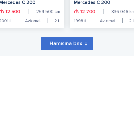
Mercedes C 200
Mercedes C 200
12 500
12 700
259 500
km
336 046
k
2001
il
Avtomat
2
L
1998
il
Avtomat
2
Hamısına bax