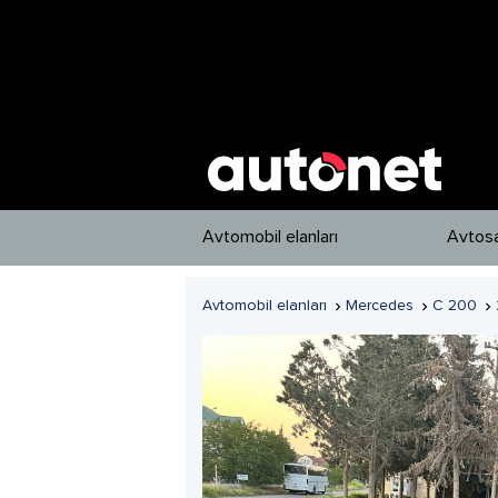
Avtomobil elanları
Avtosa
Avtomobil elanları
Mercedes
C 200


