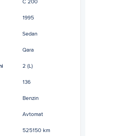
C 200
1995
Sedan
Qara
mi
2
(L)
136
Benzin
Avtomat
525150
km