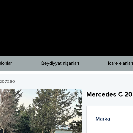
lonlar
Qeydiyyat nişanları
İcarə elanları
207260
Mercedes
C 20
Marka