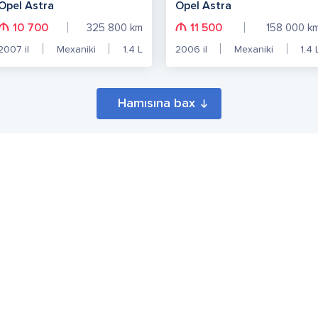
Opel Astra
Opel Astra
10 700
11 500
325 800
km
158 000
k
2007
il
Mexaniki
1.4
L
2006
il
Mexaniki
1.4
Hamısına bax