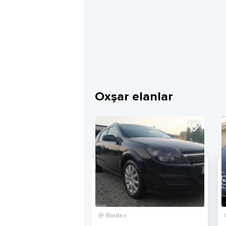
Oxşar elanlar
Bərdə r.