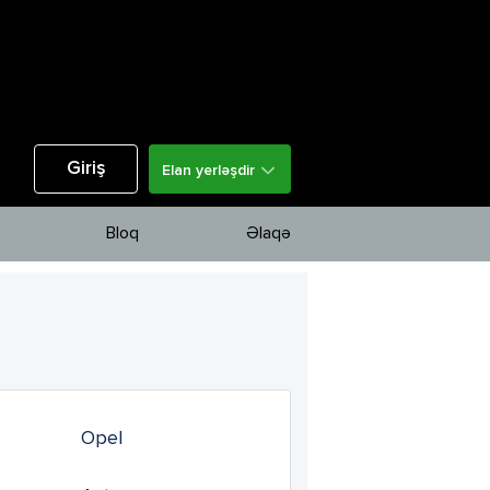
Giriş
Elan yerləşdir
Bloq
Əlaqə
Opel