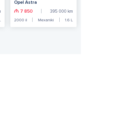
Opel Astra
7 850
m
395 000
km
L
2000
il
Mexaniki
1.6
L