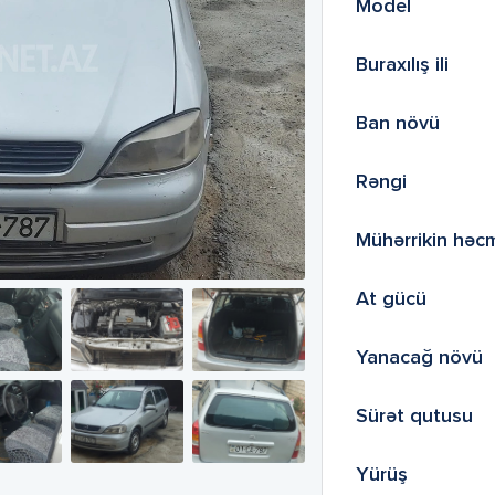
Model
Buraxılış ili
Ban növü
Rəngi
Mühərrikin həc
At gücü
Yanacağ növü
Sürət qutusu
Yürüş