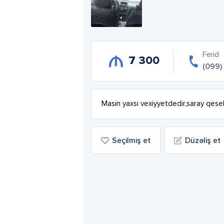
Ferid
7 300
(099)
Masin yaxsi vexiyyetdedir,saray qese
Seçilmiş et
Düzəliş et