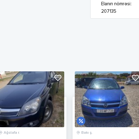
Elanın nömrəsi:
207135
Ağstafa r.
Bakı ş.