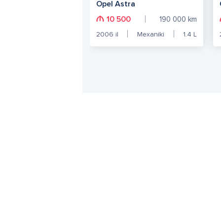
Opel Astra
10 500
190 000
km
2006
il
Mexaniki
1.4
L