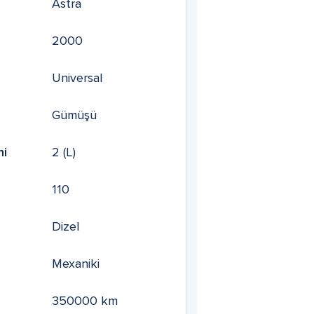
Astra
2000
Universal
Gümüşü
mi
2
(L)
110
Dizel
Mexaniki
350000
km