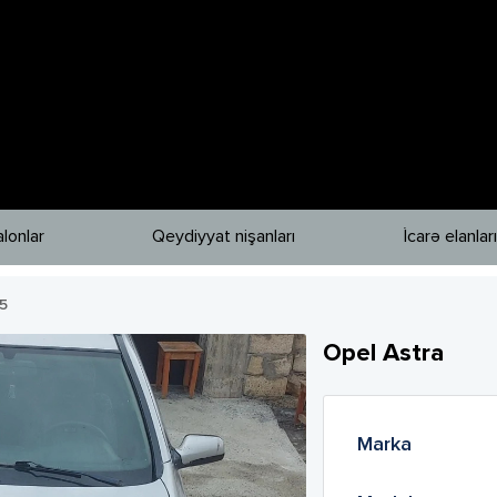
lonlar
Qeydiyyat nişanları
İcarə elanları
5
Opel
Astra
Marka