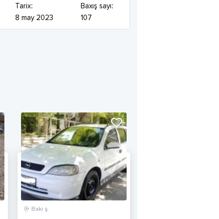
Tarix:
Baxış sayı:
8 may 2023
107
Bakı ş.