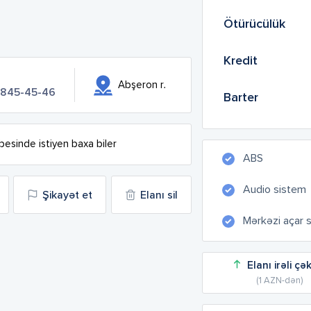
Ötürücülük
Kredit
Abşeron r.
 845-45-46
Barter
besinde istiyen baxa biler
ABS
Audio sistem
Şikayət et
Elanı sil
Mərkəzi açar 
Elanı irəli çə
(1 AZN-dən)