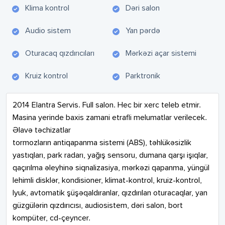
Klima kontrol
Dəri salon
Audio sistem
Yan pərdə
Oturacaq qızdırıcıları
Mərkəzi açar sistemi
Kruiz kontrol
Parktronik
2014 Elantra Servis. Full salon. Hec bir xerc teleb etmir. 
Masina yerinde baxis zamani etrafli melumatlar verilecek.

Əlavə təchizatlar

tormozların antiqapanma sistemi (ABS), təhlükəsizlik 
yastıqları, park radarı, yağış sensoru, dumana qarşı işıqlar, 
qaçırılma əleyhinə siqnalizasiya, mərkəzi qapanma, yüngül 
lehimli disklər, kondisioner, klimat-kontrol, kruiz-kontrol, 
lyuk, avtomatik şüşəqaldıranlar, qızdırılan oturacaqlar, yan 
güzgülərin qızdırıcısı, audiosistem, dəri salon, bort 
kompüter, cd-çeyncer.