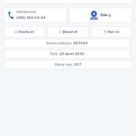
Məhəmməd
Bakı ş.
(055) 360-04-44
Düzəliş et
Şikayət et
Elanı sil
Elanın nömrəsi:
207049
Tarix:
23 aprel 2023
Baxış sayı:
207