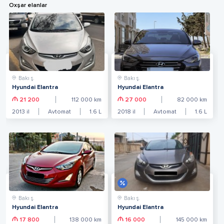
Oxşar elanlar
Bakı ş.
Bakı ş.
Hyundai Elantra
Hyundai Elantra
21 200
112 000
km
27 000
82 000
km
2013
il
Avtomat
1.6
L
2018
il
Avtomat
1.6
L
Bakı ş.
Bakı ş.
Hyundai Elantra
Hyundai Elantra
17 800
138 000
km
16 000
145 000
km