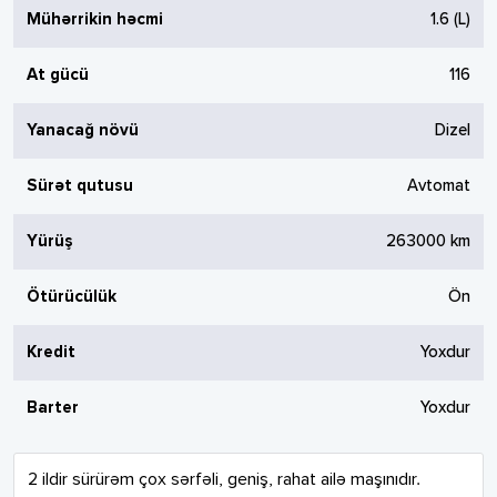
Mühərrikin həcmi
1.6
(L)
At gücü
116
Yanacağ növü
Dizel
Sürət qutusu
Avtomat
Yürüş
263000
km
Ötürücülük
Ön
Kredit
Yoxdur
Barter
Yoxdur
2 ildir sürürəm çox sərfəli, geniş, rahat ailə maşınıdır. 