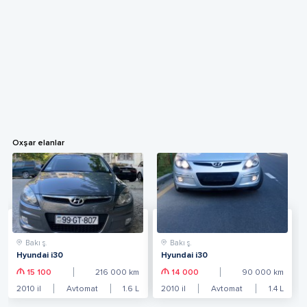
Oxşar elanlar
Bakı ş.
Bakı ş.
Hyundai i30
Hyundai i30
15 100
216 000
km
14 000
90 000
km
2010
il
Avtomat
1.6
L
2010
il
Avtomat
1.4
L