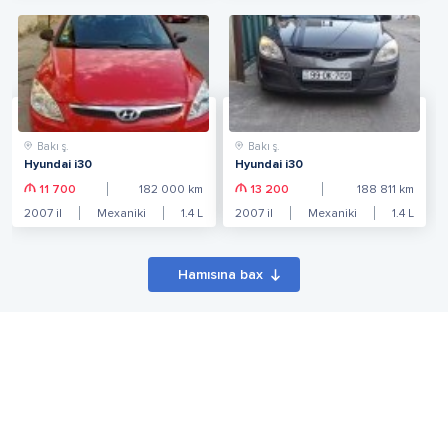
Bakı ş.
Bakı ş.
Hyundai i30
Hyundai i30
11 700
182 000
km
13 200
188 811
km
2007
il
Mexaniki
1.4
L
2007
il
Mexaniki
1.4
L
Hamısına bax