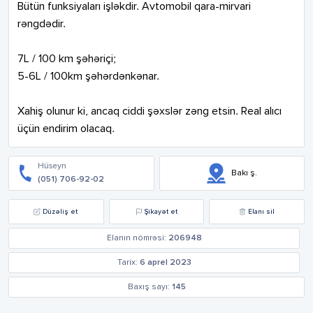
Bütün funksiyaları işləkdir. Avtomobil qara-mirvari 
rəngdədir.

7L / 100 km şəhəriçi;

5-6L / 100km şəhərdənkənar.

Xahiş olunur ki, ancaq ciddi şəxslər zəng etsin. Real alıcı 
üçün endirim olacaq.
Hüseyn
Bakı ş.
(051) 706-92-02
Düzəliş et
Şikayət et
Elanı sil
Elanın nömrəsi:
206948
Tarix:
6 aprel 2023
Baxış sayı:
145