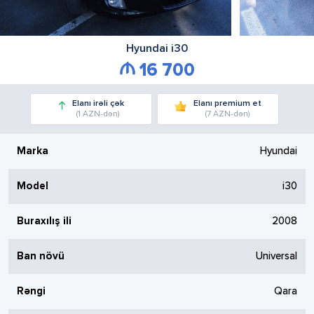
Hyundai
i30
16 700
Elanı irəli çək
Elanı premium et
(1 AZN-dən)
(7 AZN-dən)
Marka
Hyundai
Model
i30
Buraxılış ili
2008
Ban növü
Universal
Rəngi
Qara