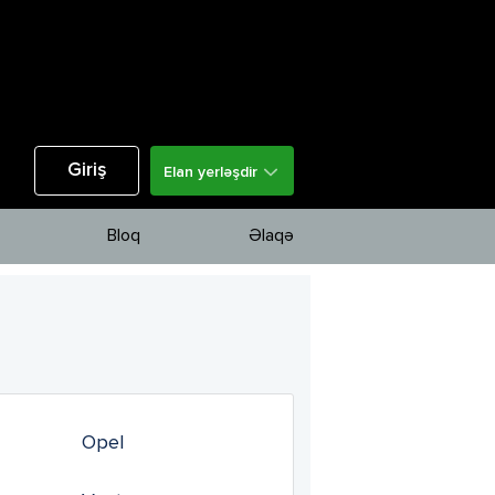
Giriş
Elan yerləşdir
Bloq
Əlaqə
Opel