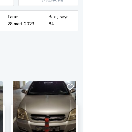
(7 AZN-dən)
Tarix:
Baxış sayı:
28 mart 2023
84