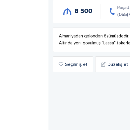
Rəşad
8 500
(055)
Almaniyadan gələndən özümüzdədir. Ç
Altında yeni qoyulmuş "Lassa" təkərlə
Seçilmiş et
Düzəliş et