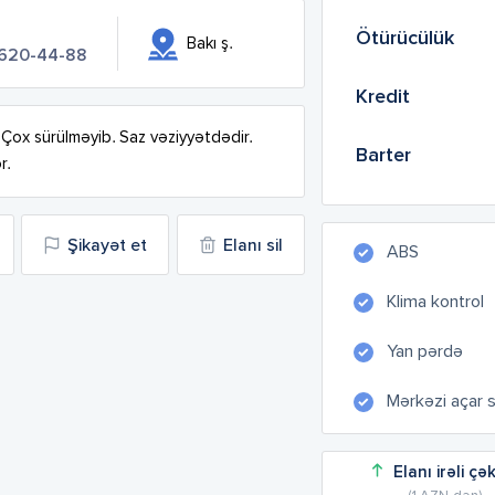
Ötürücülük
Bakı ş.
 620-44-88
Kredit
ox sürülməyib. Saz vəziyyətdədir. 
Barter
r.
Şikayət et
Elanı sil
ABS
Klima kontrol
Yan pərdə
Mərkəzi açar 
Elanı irəli çə