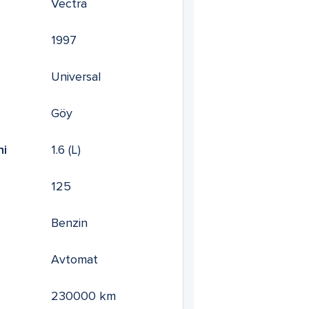
Vectra
1997
Universal
Göy
mi
1.6
(L)
125
Benzin
Avtomat
230000
km