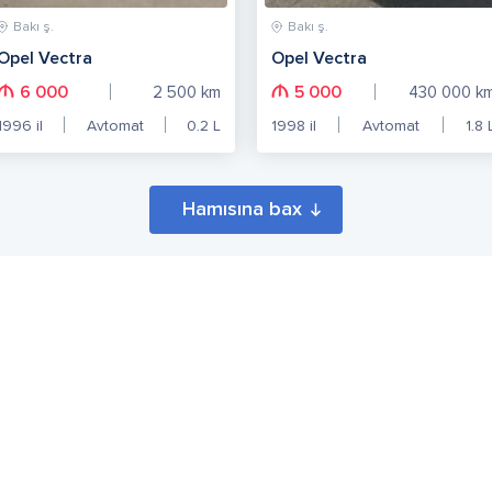
Bakı ş.
Bakı ş.
Opel Vectra
Opel Vectra
6 000
5 000
2 500
km
430 000
k
1996
il
Avtomat
0.2
L
1998
il
Avtomat
1.8
Hamısına bax