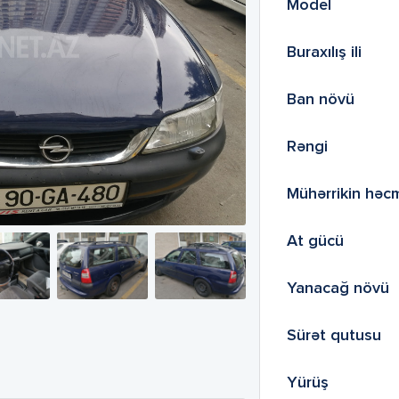
Model
Buraxılış ili
Ban növü
Rəngi
Mühərrikin həc
At gücü
Yanacağ növü
Sürət qutusu
Yürüş