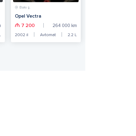
Bakı ş.
Opel Vectra
7 200
m
264 000
km
L
2002
il
Avtomat
2.2
L