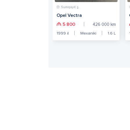
Sumqayıt ş.
Opel Vectra
5 800
426 000
km
1999
il
Mexaniki
1.6
L