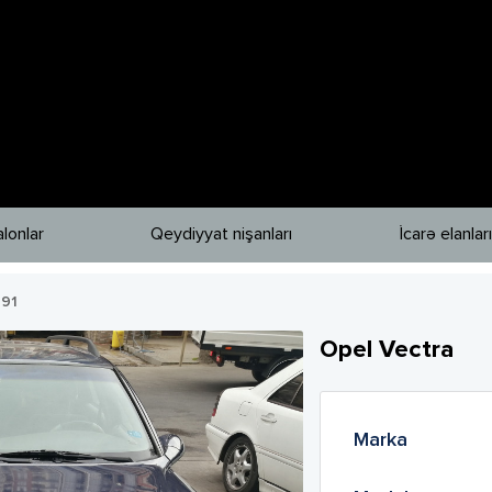
lonlar
Qeydiyyat nişanları
İcarə elanları
91
Opel
Vectra
Marka