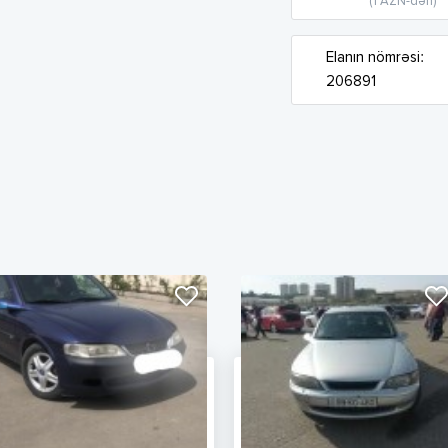
(1 AZN-dən)
Elanın nömrəsi:
206891