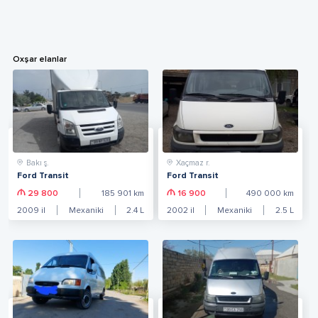
Oxşar elanlar
Bakı ş.
Xaçmaz r.
Ford Transit
Ford Transit
29 800
185 901
km
16 900
490 000
km
2009
il
Mexaniki
2.4
L
2002
il
Mexaniki
2.5
L