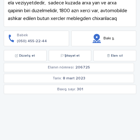
ela veziyyetdedir,  sadece kuzada arxa yan ve arxa 
qapinin biri duzelmelidir, 1800 azn xerci var, avtomobilde 
ashkar edilen butun xercler meblegden chixarilacaq
Babek
Bakı ş.
(050) 455-22-44
Düzəliş et
Şikayət et
Elanı sil
Elanın nömrəsi:
206725
Tarix:
8 mart 2023
Baxış sayı:
301