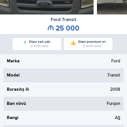
Ford
Transit
25 000
Elanı irəli çək
Elanı premium et
(1 AZN-dən)
(7 AZN-dən)
Marka
Ford
Model
Transit
Buraxılış ili
2008
Ban növü
Furqon
Rəngi
Ağ